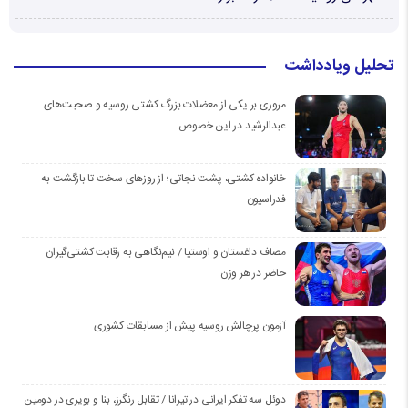
تحلیل ویادداشت
مروری بر یکی از معضلات بزرگ کشتی روسیه و صحبت‌های
عبدالرشید در این خصوص
خانواده کشتی، پشت نجاتی؛ از روزهای سخت تا بازگشت به
فدراسیون
مصاف داغستان و اوستیا / نیم‌نگاهی به رقابت کشتی‌گیران
حاضر در هر وزن
آزمون پرچالش روسیه پیش از مسابقات کشوری
دوئل سه تفکر ایرانی در تیرانا / تقابل رنگرز، بنا و بویری در دومین