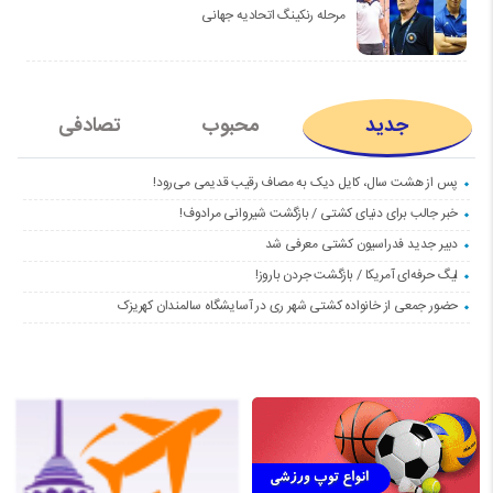
مرحله رنکینگ اتحادیه جهانی
جدید
محبوب
تصادفی
پس از هشت سال، کایل دیک به مصاف رقیب قدیمی می‌رود!
خبر جالب برای دنیای کشتی / بازگشت شیروانی مرادوف!
دبیر جدید فدراسیون کشتی معرفی شد
لیگ حرفه‌ای آمریکا / بازگشت جردن باروز!
حضور جمعی از خانواده کشتی شهر ری در آسایشگاه سالمندان کهریزک