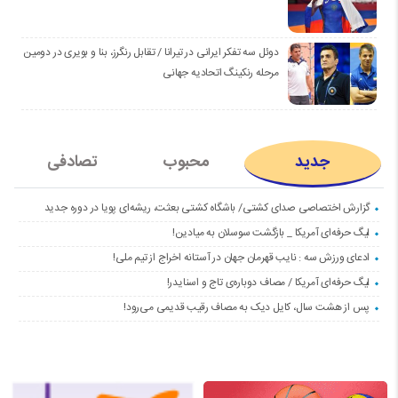
دوئل سه تفکر ایرانی در تیرانا / تقابل رنگرز، بنا و بویری در دومین
مرحله رنکینگ اتحادیه جهانی
جدید
محبوب
تصادفی
گزارش اختصاصی صدای کشتی/ باشگاه کشتی بعثت، ریشه‌ای پویا در دوره جدید
لیگ حرفه‌ای آمریکا _ بازگشت سوسلان به میادین!
ادعای ورزش سه : نایب قهرمان جهان در آستانه اخراج از تیم ملی!
لیگ حرفه‌ای آمریکا / مصاف دوباره‌ی تاج و اسنایدر!
پس از هشت سال، کایل دیک به مصاف رقیب قدیمی می‌رود!