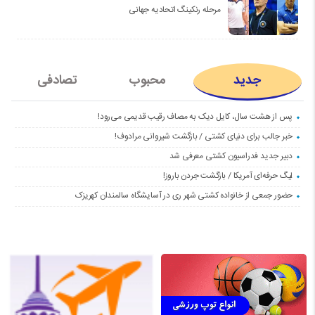
مرحله رنکینگ اتحادیه جهانی
جدید
محبوب
تصادفی
پس از هشت سال، کایل دیک به مصاف رقیب قدیمی می‌رود!
خبر جالب برای دنیای کشتی / بازگشت شیروانی مرادوف!
دبیر جدید فدراسیون کشتی معرفی شد
لیگ حرفه‌ای آمریکا / بازگشت جردن باروز!
حضور جمعی از خانواده کشتی شهر ری در آسایشگاه سالمندان کهریزک