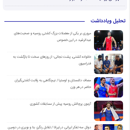
تحلیل ویادداشت
مروری بر یکی از معضلات بزرگ کشتی روسیه و صحبت‌های
عبدالرشید در این خصوص
خانواده کشتی، پشت نجاتی؛ از روزهای سخت تا بازگشت به
فدراسیون
مصاف داغستان و اوستیا / نیم‌نگاهی به رقابت کشتی‌گیران
حاضر در هر وزن
آزمون پرچالش روسیه پیش از مسابقات کشوری
دوئل سه تفکر ایرانی در تیرانا / تقابل رنگرز، بنا و بویری در دومین