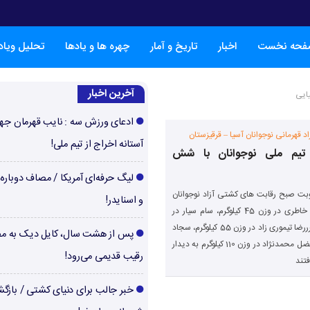
فحه نخست
اخبار
تاریخ و آمار
چهره ها و یادها
تحلیل ویا
آخرین اخبار
یایی
ادعای ورزش سه : نایب قهرمان جها
 قهرمانی نوجوانان آسیا – قرقیزستان
آستانه اخراج از تیم ملی!
تیم ملی نوجوانان با شش
لیگ حرفه‌ای آمریکا / مصاف دوباره‌
وبت صبح رقابت های کشتی آزاد نوجوانان
و اسنایدر!
قهرمانی آسیا ،اهورا خاطری در وزن 45 کیلوگرم، سام سیار در
وزن 48 کیلوگرم، امیرررضا تیموری زاد در وزن 55 کیلوگرم، سجاد
پس از هشت سال، کایل دیک به م
پیردایه در وزن 60 کیلوگرم، توحید نوری در وزن 90 کیلوگرم و ابوالفضل محمدنژاد در وزن 110 کیلوگرم به دیدار
رقیب قدیمی می‌رود!
خبر جالب برای دنیای کشتی / بازگ