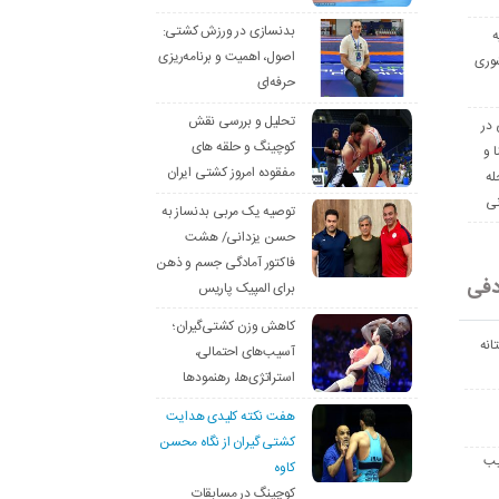
بدنسازی در ورزش کشتی:
ه
اصول، اهمیت و برنامه‌ریزی
وری
حرفه‌ای
تحلیل و بررسی نقش
 در
کوچینگ و حلقه های
ا و
مفقوده امروز کشتی ایران
له
نی
توصیه یک مربی بدنساز به
حسن یزدانی/ هشت
فاکتور آمادگی جسم و ذهن
دفی
برای المپیک پاریس
کاهش وزن کشتی‌گیران؛
انه
آسیب‌های احتمالی،
استراتژی‌ها، رهنمودها
هفت نکته کلیدی هدایت
کشتی گیران از نگاه محسن
یب
کاوه
کوچینگ در مسابقات