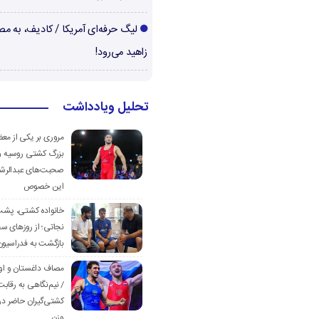
لیگ حرفه‌ای آمریکا / کادیف، به م
زاهید می‌رود!
تحلیل ویادداشت
مروری بر یکی از مع
بزرگ کشتی روسیه و
صحبت‌های عبدالرشی
این خصوص
خانواده کشتی، پش
نجاتی؛ از روزهای س
بازگشت به فدراسیون
مصاف داغستان و او
/ نیم‌نگاهی به رقابت
کشتی‌گیران حاضر در
وزن