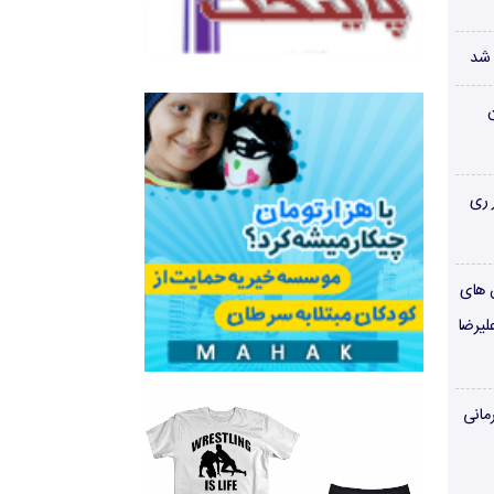
 شد
ن
 ری
ن های
لیرضا
مانی