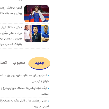
آزمون پرچالش روسی
پیش از مسابقات کش
دوئل سه تفکر ایرانی
تیرانا / تقابل رنگرز، بن
بویری در دومین مرح
رنکینگ اتحادیه جها
جدید
محبوب
تصا
ادعای ورزش سه : نایب قهرمان جهان در آست
اخراج از تیم ملی!
لیگ حرفه‌ای آمریکا / مصاف دوباره‌ی تاج و
اسنایدر!
پس از هشت سال، کایل دیک به مصاف رق
قدیمی می‌رود!