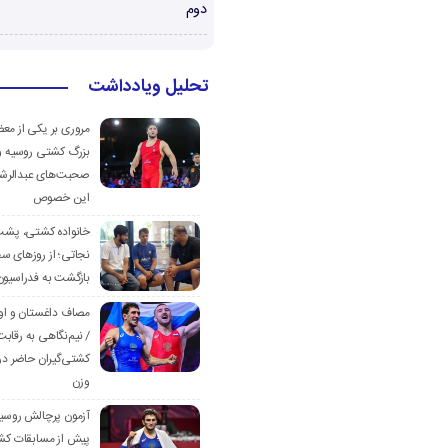
دوم
تحلیل ویادداشت
مروری بر یکی از مع
بزرگ کشتی روسیه و
صحبت‌های عبدالرشی
این خصوص
خانواده کشتی، پش
نجاتی؛ از روزهای س
بازگشت به فدراسیون
مصاف داغستان و او
/ نیم‌نگاهی به رقابت
کشتی‌گیران حاضر در
وزن
آزمون پرچالش روسی
پیش از مسابقات کش