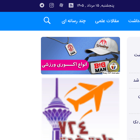
پنجشنبه, ۱۵ مرداد , ۱۴۰۵
دداشت
مقالات علمی
چند رسانه ای
شت
 شد
ن
 ری