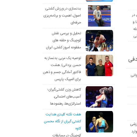
بدنسازی در ورزش کشتی:
 در
اصول، اهمیت و برنامه‌ریزی
ا و
حرفه‌ای
له
تحلیل و بررسی نقش
نی
کوچینگ و حلقه های
مفقوده امروز کشتی ایران
دفی
توصیه یک مربی بدنساز به
حسن یزدانی/ هشت
فاکتور آمادگی جسم و ذهن
انی
برای المپیک پاریس
کاهش وزن کشتی‌گیران؛
آسیب‌های احتمالی،
استراتژی‌ها، رهنمودها
هفت نکته کلیدی هدایت
کشتی گیران از نگاه محسن
رزشی
کاوه
ارد
کوچینگ در مسابقات