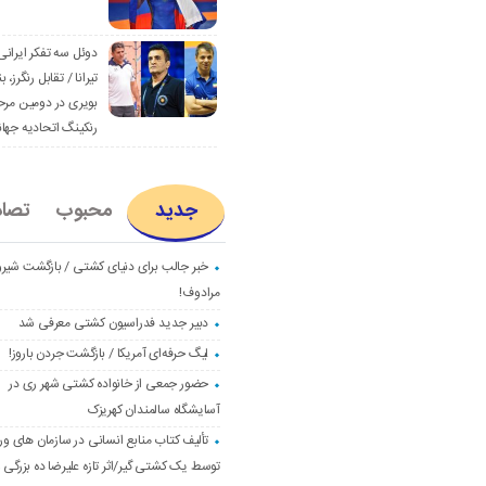
دوئل سه تفکر ایرانی
تیرانا / تقابل رنگرز، بن
بویری در دومین مرح
رنکینگ اتحادیه جها
جدید
محبوب
تصا
خبر جالب برای دنیای کشتی / بازگشت شیرو
مرادوف!
دبیر جدید فدراسیون کشتی معرفی شد
لیگ حرفه‌ای آمریکا / بازگشت جردن باروز!
حضور جمعی از خانواده کشتی شهر ری در
آسایشگاه سالمندان کهریزک
تألیف کتاب منابع انسانی در سازمان های و
توسط یک کشتی گیر/اثر تازه علیرضا ده بزرگی و