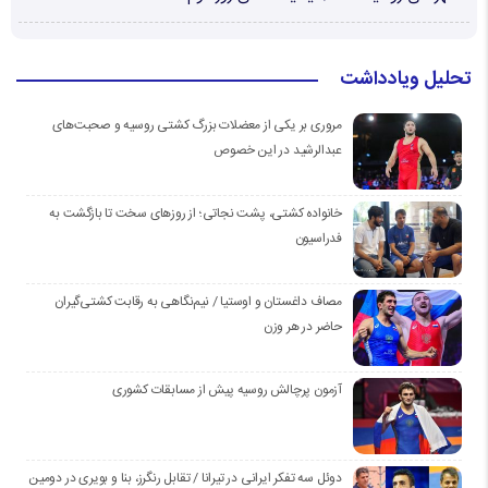
تحلیل ویادداشت
مروری بر یکی از معضلات بزرگ کشتی روسیه و صحبت‌های
عبدالرشید در این خصوص
خانواده کشتی، پشت نجاتی؛ از روزهای سخت تا بازگشت به
فدراسیون
مصاف داغستان و اوستیا / نیم‌نگاهی به رقابت کشتی‌گیران
حاضر در هر وزن
آزمون پرچالش روسیه پیش از مسابقات کشوری
دوئل سه تفکر ایرانی در تیرانا / تقابل رنگرز، بنا و بویری در دومین