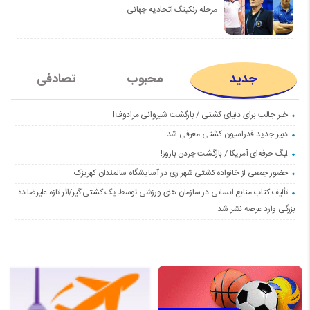
مرحله رنکینگ اتحادیه جهانی
جدید
محبوب
تصادفی
خبر جالب برای دنیای کشتی / بازگشت شیروانی مرادوف!
دبیر جدید فدراسیون کشتی معرفی شد
لیگ حرفه‌ای آمریکا / بازگشت جردن باروز!
حضور جمعی از خانواده کشتی شهر ری در آسایشگاه سالمندان کهریزک
تألیف کتاب منابع انسانی در سازمان های ورزشی توسط یک کشتی گیر/اثر تازه علیرضا ده
بزرگی وارد عرصه نشر شد