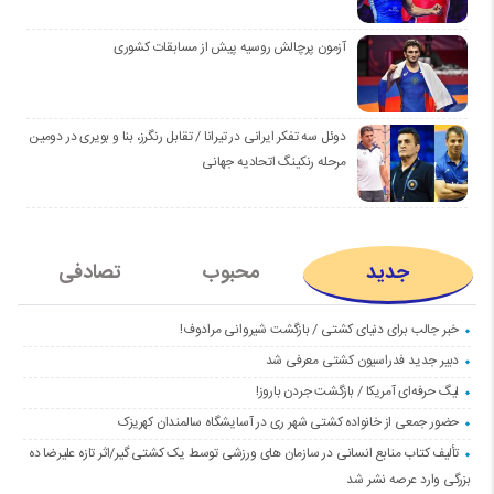
آزمون پرچالش روسیه پیش از مسابقات کشوری
دوئل سه تفکر ایرانی در تیرانا / تقابل رنگرز، بنا و بویری در دومین
مرحله رنکینگ اتحادیه جهانی
جدید
محبوب
تصادفی
خبر جالب برای دنیای کشتی / بازگشت شیروانی مرادوف!
دبیر جدید فدراسیون کشتی معرفی شد
لیگ حرفه‌ای آمریکا / بازگشت جردن باروز!
حضور جمعی از خانواده کشتی شهر ری در آسایشگاه سالمندان کهریزک
تألیف کتاب منابع انسانی در سازمان های ورزشی توسط یک کشتی گیر/اثر تازه علیرضا ده
بزرگی وارد عرصه نشر شد