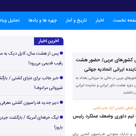
فحه نخست
اخبار
تاریخ و آمار
چهره ها و یادها
تحلیل ویا
آخرین اخبار
پس از هشت سال، کایل دیک به م
 کشورهای عربی/ حضور هشت
رقیب قدیمی می‌رود!
ماینده ایرانی اتحادیه جهانی
خبر جالب برای دنیای کشتی / بازگ
رهای عربی در حالی به میزبانی بغداد به
ن دوره هشت داور ایرانی و نماینده ایرانی
شیروانی مرادوف!
 داشتند.
دبیر جدید فدراسیون کشتی معرفی
المللی کشتی آزاد جام تختی
تیم داوری وضعف عملکرد رئیس
لیگ حرفه‌ای آمریکا / بازگشت جرد
باروز!
ب و تدارک ستودنی فدراسیون کشتی برای