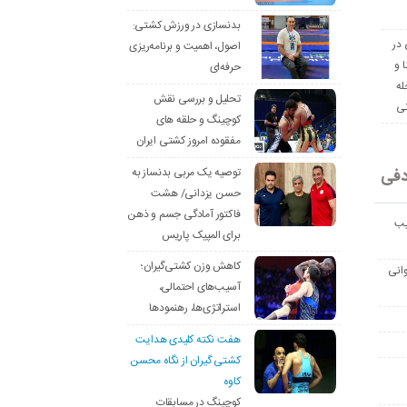
بدنسازی در ورزش کشتی:
 در
اصول، اهمیت و برنامه‌ریزی
ا و
حرفه‌ای
له
تحلیل و بررسی نقش
نی
کوچینگ و حلقه های
مفقوده امروز کشتی ایران
دفی
توصیه یک مربی بدنساز به
حسن یزدانی/ هشت
فاکتور آمادگی جسم و ذهن
یب
برای المپیک پاریس
کاهش وزن کشتی‌گیران؛
انی
آسیب‌های احتمالی،
استراتژی‌ها، رهنمودها
هفت نکته کلیدی هدایت
کشتی گیران از نگاه محسن
کاوه
کوچینگ در مسابقات