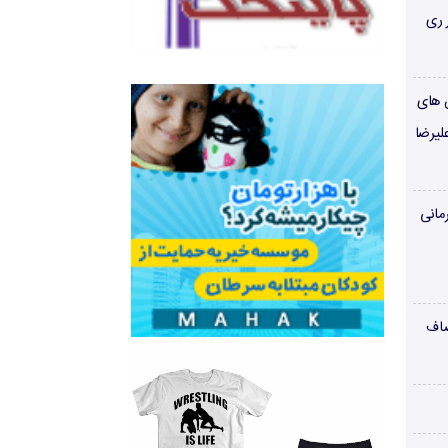
 ری
ن های
لیرضا
مانی
صاف