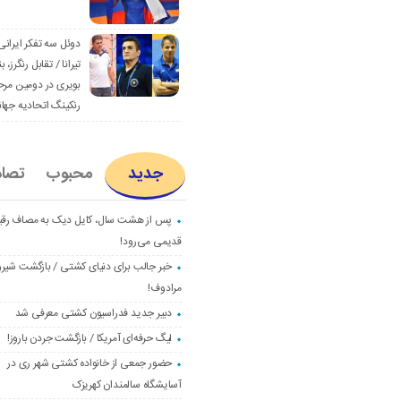
دوئل سه تفکر ایرانی
تیرانا / تقابل رنگرز، بن
بویری در دومین مرح
رنکینگ اتحادیه جها
جدید
محبوب
تصا
پس از هشت سال، کایل دیک به مصاف رق
قدیمی می‌رود!
خبر جالب برای دنیای کشتی / بازگشت شیرو
مرادوف!
دبیر جدید فدراسیون کشتی معرفی شد
لیگ حرفه‌ای آمریکا / بازگشت جردن باروز!
حضور جمعی از خانواده کشتی شهر ری در
آسایشگاه سالمندان کهریزک