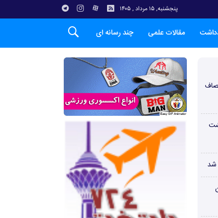
پنجشنبه, ۱۵ مرداد , ۱۴۰۵
دداشت
مقالات علمی
چند رسانه ای
صاف
شت
 شد
ن