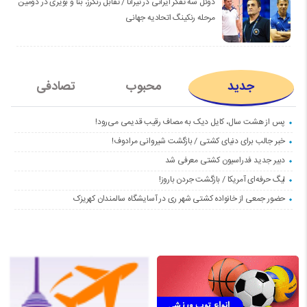
دوئل سه تفکر ایرانی در تیرانا / تقابل رنگرز، بنا و بویری در دومین
مرحله رنکینگ اتحادیه جهانی
جدید
محبوب
تصادفی
پس از هشت سال، کایل دیک به مصاف رقیب قدیمی می‌رود!
خبر جالب برای دنیای کشتی / بازگشت شیروانی مرادوف!
دبیر جدید فدراسیون کشتی معرفی شد
لیگ حرفه‌ای آمریکا / بازگشت جردن باروز!
حضور جمعی از خانواده کشتی شهر ری در آسایشگاه سالمندان کهریزک