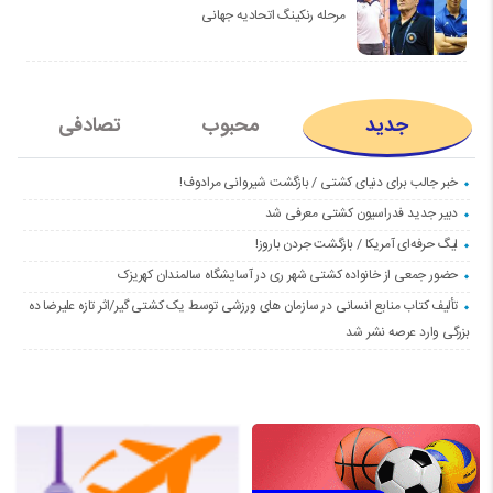
مرحله رنکینگ اتحادیه جهانی
جدید
محبوب
تصادفی
خبر جالب برای دنیای کشتی / بازگشت شیروانی مرادوف!
دبیر جدید فدراسیون کشتی معرفی شد
لیگ حرفه‌ای آمریکا / بازگشت جردن باروز!
حضور جمعی از خانواده کشتی شهر ری در آسایشگاه سالمندان کهریزک
تألیف کتاب منابع انسانی در سازمان های ورزشی توسط یک کشتی گیر/اثر تازه علیرضا ده
بزرگی وارد عرصه نشر شد