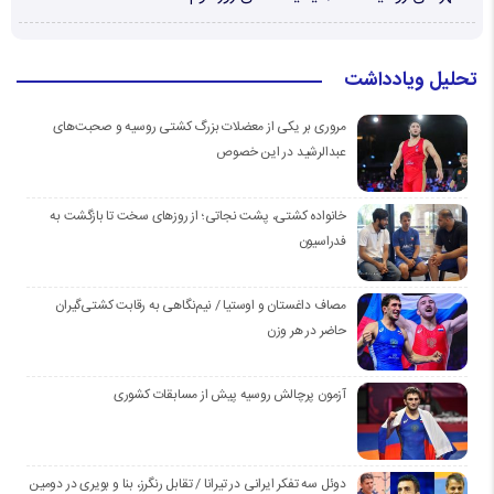
تحلیل ویادداشت
مروری بر یکی از معضلات بزرگ کشتی روسیه و صحبت‌های
عبدالرشید در این خصوص
خانواده کشتی، پشت نجاتی؛ از روزهای سخت تا بازگشت به
فدراسیون
مصاف داغستان و اوستیا / نیم‌نگاهی به رقابت کشتی‌گیران
حاضر در هر وزن
آزمون پرچالش روسیه پیش از مسابقات کشوری
دوئل سه تفکر ایرانی در تیرانا / تقابل رنگرز، بنا و بویری در دومین