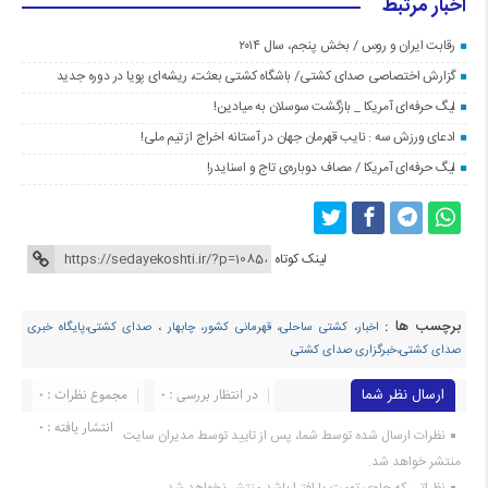
اخبار مرتبط
رقابت ایران و روس / بخش پنجم، سال ۲۰۱۴
گزارش اختصاصی صدای کشتی/ باشگاه کشتی بعثت، ریشه‌ای پویا در دوره جدید
لیگ حرفه‌ای آمریکا _ بازگشت سوسلان به میادین!
ادعای ورزش سه : نایب قهرمان جهان در آستانه اخراج از تیم ملی!
لیگ حرفه‌ای آمریکا / مصاف دوباره‌ی تاج و اسنایدر!
لینک کوتاه
برچسب ها :
اخبار، کشتی ساحلی، قهرمانی کشور، چابهار
،
صدای کشتی،پایگاه خبری
صدای کشتی،خبرگزاری صدای کشتی
ارسال نظر شما
در انتظار بررسی : 0
مجموع نظرات : 0
انتشار یافته : ۰
نظرات ارسال شده توسط شما، پس از تایید توسط مدیران سایت
منتشر خواهد شد.
نظراتی که حاوی تهمت یا افترا باشد منتشر نخواهد شد.