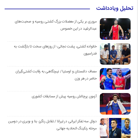
تحلیل ویادداشت
مروری بر یکی از معضلات بزرگ کشتی روسیه و صحبت‌های
عبدالرشید در این خصوص
خانواده کشتی، پشت نجاتی؛ از روزهای سخت تا بازگشت به
فدراسیون
مصاف داغستان و اوستیا / نیم‌نگاهی به رقابت کشتی‌گیران
حاضر در هر وزن
آزمون پرچالش روسیه پیش از مسابقات کشوری
دوئل سه تفکر ایرانی در تیرانا / تقابل رنگرز، بنا و بویری در دومین
مرحله رنکینگ اتحادیه جهانی