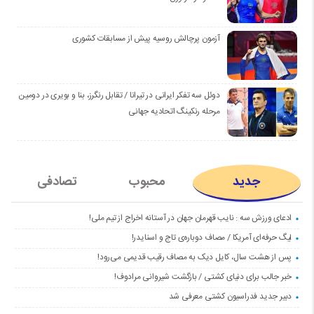
آزمون پرچالش روسیه پیش از مسابقات کشوری
دوئل سه تفکر ایرانی در تیرانا / تقابل رنگرز، بنا و بویری در دومین
مرحله رنکینگ اتحادیه جهانی
جدید
محبوب
تصادفی
ادعای ورزش سه : نایب قهرمان جهان در آستانه اخراج از تیم ملی!
لیگ حرفه‌ای آمریکا / مصاف دوباره‌ی تاج و اسنایدر!
پس از هشت سال، کایل دیک به مصاف رقیب قدیمی می‌رود!
خبر جالب برای دنیای کشتی / بازگشت شیروانی مرادوف!
دبیر جدید فدراسیون کشتی معرفی شد