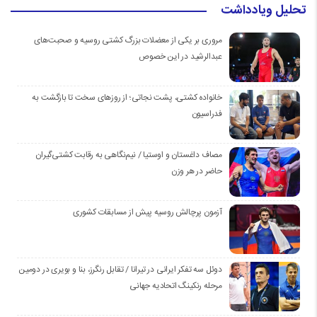
تحلیل ویادداشت
مروری بر یکی از معضلات بزرگ کشتی روسیه و صحبت‌های
عبدالرشید در این خصوص
خانواده کشتی، پشت نجاتی؛ از روزهای سخت تا بازگشت به
فدراسیون
مصاف داغستان و اوستیا / نیم‌نگاهی به رقابت کشتی‌گیران
حاضر در هر وزن
آزمون پرچالش روسیه پیش از مسابقات کشوری
دوئل سه تفکر ایرانی در تیرانا / تقابل رنگرز، بنا و بویری در دومین
مرحله رنکینگ اتحادیه جهانی