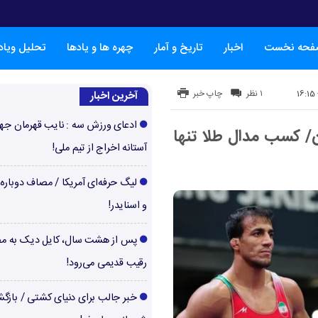
فحه نخست
اخبار
تاریخ و آمار
چهره ها و یادها
تحلیل ویا
۱ نظر
چاپ خبر
آخرین اخبار
ادعای ورزش سه : نایب قهرمان جها
ن/ کسب مدال طلا تنها
آستانه اخراج از تیم ملی!
لیگ حرفه‌ای آمریکا / مصاف دوباره‌
و اسنایدر!
پس از هشت سال، کایل دیک به م
رقیب قدیمی می‌رود!
خبر جالب برای دنیای کشتی / بازگ