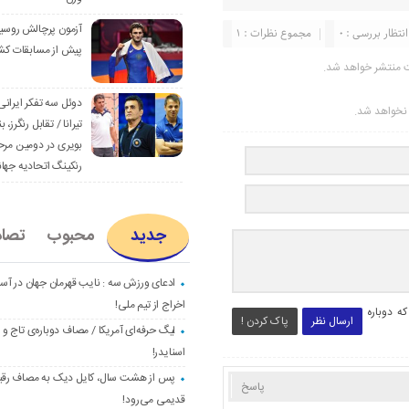
آزمون پرچالش روسی
انتظار بررسی : 0
مجموع نظرات : 1
پیش از مسابقات کش
ت منتشر خواهد شد.
دوئل سه تفکر ایرانی
ر نخواهد شد.
تیرانا / تقابل رنگرز، بن
بویری در دومین مرح
رنکینگ اتحادیه جها
جدید
محبوب
تصا
ادعای ورزش سه : نایب قهرمان جهان در آست
اخراج از تیم ملی!
ه دوباره
ارسال نظر
پاک کردن !
لیگ حرفه‌ای آمریکا / مصاف دوباره‌ی تاج و
اسنایدر!
پس از هشت سال، کایل دیک به مصاف رق
پاسخ
قدیمی می‌رود!