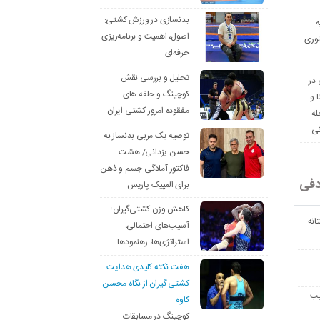
بدنسازی در ورزش کشتی:
ه
اصول، اهمیت و برنامه‌ریزی
وری
حرفه‌ای
تحلیل و بررسی نقش
 در
کوچینگ و حلقه های
ا و
مفقوده امروز کشتی ایران
له
نی
توصیه یک مربی بدنساز به
حسن یزدانی/ هشت
فاکتور آمادگی جسم و ذهن
دفی
برای المپیک پاریس
کاهش وزن کشتی‌گیران؛
انه
آسیب‌های احتمالی،
استراتژی‌ها، رهنمودها
هفت نکته کلیدی هدایت
کشتی گیران از نگاه محسن
یب
کاوه
کوچینگ در مسابقات