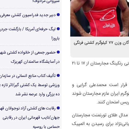
شیروانی مرادوف!
دبیر جدید فدراسیون کشتی معرفی
لیگ حرفه‌ای آمریکا / بازگشت جرد
باروز!
محمدعلی گرایی و محمدرضا مختاری به عنوان نمایندگان وزن ۷۷ کیلوگرم کشتی فرنگی
حضور جمعی از خانواده کشتی شهر
در آسایشگاه سالمندان کهریزک
به گزارش صدای کشتی، رقابت‌های بین‌المللی کشتی رنکینگ مجارستان از ۱۷ تا ۲۱
تألیف کتاب منابع انسانی در سازما
قرار است محمدعلی گرایی و
ورزشی توسط یک کشتی گیر/اثر تازه ع
 مختاری به عنوان نمایندگان وزن ۷۷ کیلوگرم ایران عازم مجارستان شوند
ده بزرگی وارد عرصه نشر شد
ریس امتحان کنند.
رقابت های کشتی آزاد نوجوانان قهر
ورت کسب مدال طلای تورنمنت مجارستان
جهان/نایب قهرمانی ایران در رقابتی
یانی‌نژاد برای رسیدن به المپیک
حساس با روسیه