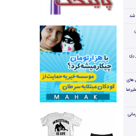
 شد
ن
 ری
ن های
لیرضا
مانی