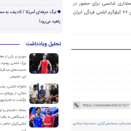
 مختاری شانسی برای حضور در
المپیک ندارند و کاویانی‌نژاد به عنوان نماینده وزن ۷۷ کیلوگرم کشتی فرنگی ایران
لیگ حرفه‌ای آمریکا / کادیف، به م
زاهید می‌رود!
تحلیل ویادداشت
مروری بر یکی از مع
بزرگ کشتی روسیه و
صحبت‌های عبدالرشی
این خصوص
خانواده کشتی، پش
نجاتی؛ از روزهای س
بازگشت به فدراسیون
مصاف داغستان و او
/ نیم‌نگاهی به رقابت
کشتی‌گیران حاضر در
 مجارستان، محمدعلی گرایی، محمدرضا مختاری
وزن