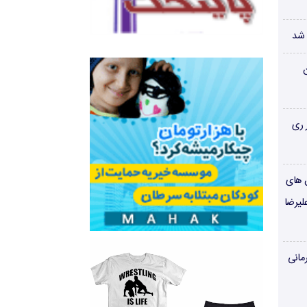
 شد
ن
 ری
ن های
لیرضا
مانی