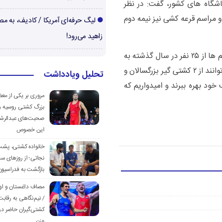
اشگاه های کشور، گفت: در نظر
م و مراسم قرعه کشی نیز نیمه دوم
لیگ حرفه‌ای آمریکا / کادیف، به م
زاهید می‌رود!
دبیر سازمان لیگ خاطرنشان کرد: تعداد نفرات تیم ها از ۲۵ نفر در سال گذشته به
۳۰ نفر در سال جدید افزایش یافت و تیم ها می توانند از ۲ کشتی گیر بزرگسالان و
تحلیل ویادداشت
ود بهره ببرند و امیدواریم که
مروری بر یکی از مع
بزرگ کشتی روسیه و
صحبت‌های عبدالرشی
این خصوص
خانواده کشتی، پش
نجاتی؛ از روزهای س
بازگشت به فدراسیون
مصاف داغستان و او
/ نیم‌نگاهی به رقابت
کشتی‌گیران حاضر در
وزن