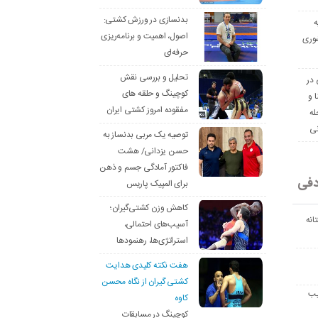
بدنسازی در ورزش کشتی:
ه
اصول، اهمیت و برنامه‌ریزی
وری
حرفه‌ای
تحلیل و بررسی نقش
 در
کوچینگ و حلقه های
ا و
مفقوده امروز کشتی ایران
له
نی
توصیه یک مربی بدنساز به
حسن یزدانی/ هشت
فاکتور آمادگی جسم و ذهن
دفی
برای المپیک پاریس
کاهش وزن کشتی‌گیران؛
انه
آسیب‌های احتمالی،
استراتژی‌ها، رهنمودها
هفت نکته کلیدی هدایت
کشتی گیران از نگاه محسن
یب
کاوه
کوچینگ در مسابقات