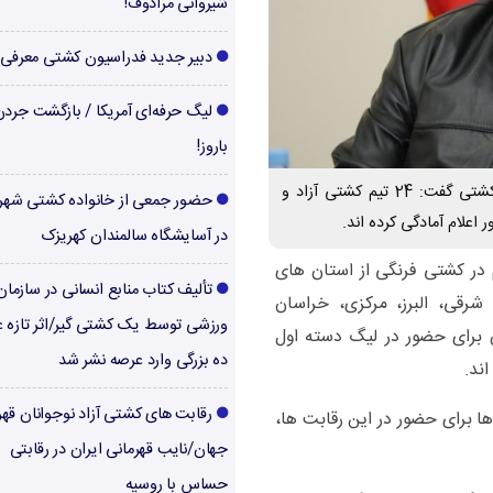
شیروانی مرادوف!
دبیر جدید فدراسیون کشتی معرفی
لیگ حرفه‌ای آمریکا / بازگشت جرد
باروز!
محمود فرهنگ رنجبر دبیر سازمان لیگ فدراسیون کشتی گفت: 24 تیم کشتی آزاد و
حضور جمعی از خانواده کشتی شهر
اعلام آمادگی کرده اند.
در آسایشگاه سالمندان کهریزک
یح کرد: ۱۲ تیم در کشتی آزاد و ۱۲ تیم در کشتی فرنگی از استان های
تألیف کتاب منابع انسانی در سازما
 شرقی، البرز، مرکزی، خراسان
ورزشی توسط یک کشتی گیر/اثر تازه ع
 برای حضور در لیگ دسته اول
ده بزرگی وارد عرصه نشر شد
رقابت های کشتی آزاد نوجوانان قهر
ا برای حضور در این رقابت ها،
جهان/نایب قهرمانی ایران در رقابتی
حساس با روسیه