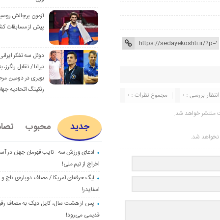
آزمون پرچالش روسی
پیش از مسابقات کش
دوئل سه تفکر ایرانی
تیرانا / تقابل رنگرز، بن
بویری در دومین مرح
رنکینگ اتحادیه جها
انتظار بررسی : 0
مجموع نظرات : 0
ت منتشر خواهد شد.
جدید
محبوب
تصا
ر نخواهد شد.
ادعای ورزش سه : نایب قهرمان جهان در آست
اخراج از تیم ملی!
لیگ حرفه‌ای آمریکا / مصاف دوباره‌ی تاج و
اسنایدر!
پس از هشت سال، کایل دیک به مصاف رق
قدیمی می‌رود!