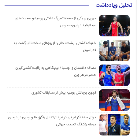
تحلیل ویادداشت
مروری بر یکی از معضلات بزرگ کشتی روسیه و صحبت‌های
عبدالرشید در این خصوص
خانواده کشتی، پشت نجاتی؛ از روزهای سخت تا بازگشت به
فدراسیون
مصاف داغستان و اوستیا / نیم‌نگاهی به رقابت کشتی‌گیران
حاضر در هر وزن
آزمون پرچالش روسیه پیش از مسابقات کشوری
دوئل سه تفکر ایرانی در تیرانا / تقابل رنگرز، بنا و بویری در دومین
مرحله رنکینگ اتحادیه جهانی