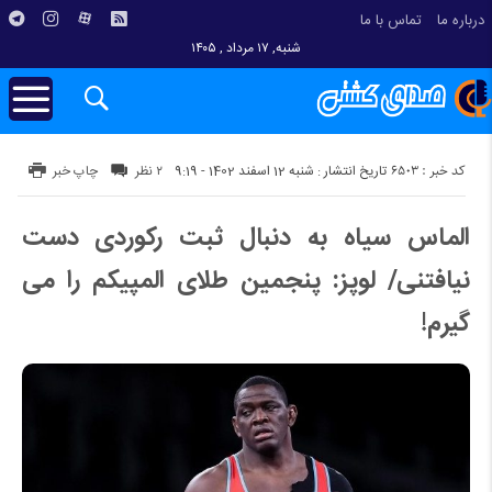
درباره ما
تماس با ما
شنبه, ۱۷ مرداد , ۱۴۰۵
کد خبر : 6503
تاریخ انتشار : شنبه 12 اسفند 1402 - 9:19
۲ نظر
چاپ خبر
الماس سیاه به دنبال ثبت رکوردی دست
نیافتنی/ لوپز: پنجمین طلای المپیکم را می
گیرم!