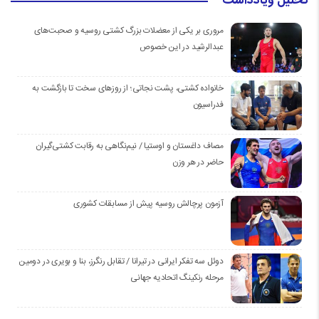
تحلیل ویادداشت
مروری بر یکی از معضلات بزرگ کشتی روسیه و صحبت‌های
عبدالرشید در این خصوص
خانواده کشتی، پشت نجاتی؛ از روزهای سخت تا بازگشت به
فدراسیون
مصاف داغستان و اوستیا / نیم‌نگاهی به رقابت کشتی‌گیران
حاضر در هر وزن
آزمون پرچالش روسیه پیش از مسابقات کشوری
دوئل سه تفکر ایرانی در تیرانا / تقابل رنگرز، بنا و بویری در دومین
مرحله رنکینگ اتحادیه جهانی