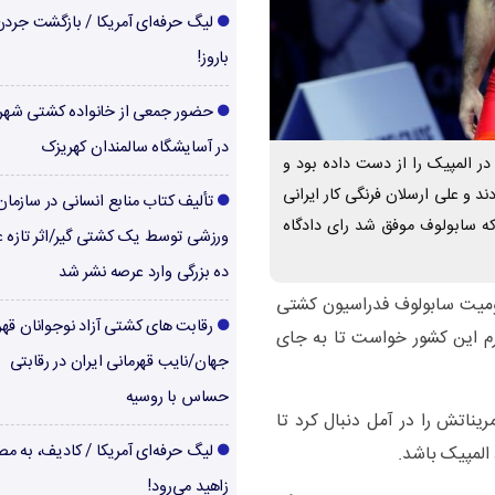
لیگ حرفه‌ای آمریکا / بازگشت جرد
باروز!
حضور جمعی از خانواده کشتی شهر
در آسایشگاه سالمندان کهریزک
ر المپیک را از دست داده بود و
د و علی ارسلان فرنگی کار ایرانی
تألیف کتاب منابع انسانی در سازما
ه سابولوف موفق شد رای دادگاه
ورزشی توسط یک کشتی گیر/اثر تازه ع
ده بزرگی وارد عرصه نشر شد
میت سابولوف فدراسیون کشتی
رقابت های کشتی آزاد نوجوانان قهر
علی ارسلان فرنگی کار وزن ۷۷کیلوگرم این کشور خواست تا به جای
جهان/نایب قهرمانی ایران در رقابتی
حساس با روسیه
یناتش را در آمل دنبال کرد تا
لیگ حرفه‌ای آمریکا / کادیف، به م
 المپیک باشد.
زاهید می‌رود!