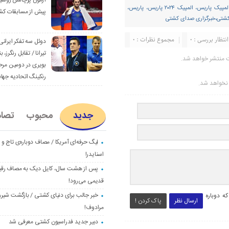
آزمون پرچالش روسی
اخبار، کشتی آزاد، صربستان، المپیک، المپیک ۲۰۲۴، المپیک پاریس، المپیک ۲۰۲۴ پاریس، پاریس،
پیش از مسابقات کش
کشتی،خبرگزاری صدای کشتی
انتظار بررسی : 0
مجموع نظرات : 0
دوئل سه تفکر ایرانی
تیرانا / تقابل رنگرز، بن
ت منتشر خواهد شد.
بویری در دومین مرح
رنکینگ اتحادیه جها
ر نخواهد شد.
جدید
محبوب
تصا
لیگ حرفه‌ای آمریکا / مصاف دوباره‌ی تاج و
اسنایدر!
پس از هشت سال، کایل دیک به مصاف رق
قدیمی می‌رود!
خبر جالب برای دنیای کشتی / بازگشت شیرو
ه دوباره
ارسال نظر
پاک کردن !
مرادوف!
دبیر جدید فدراسیون کشتی معرفی شد