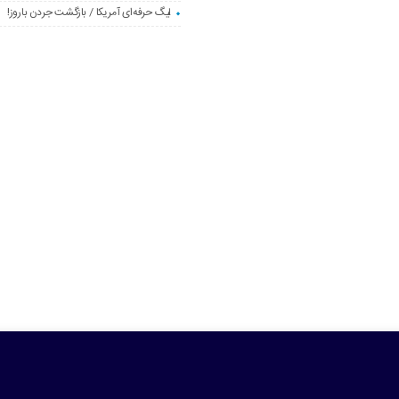
لیگ حرفه‌ای آمریکا / بازگشت جردن باروز!