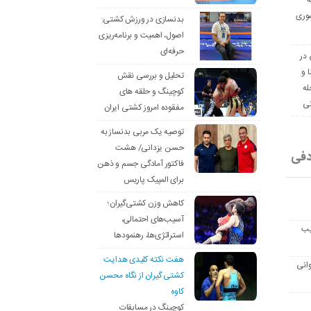
ه
وری
بدنسازی در ورزش کشتی:
اصول، اهمیت و برنامه‌ریزی
حرفه‌ای
 در
ا و
تحلیل و بررسی نقش
له
کوچینگ و حلقه های
نی
مفقوده امروز کشتی ایران
توصیه یک مربی بدنساز به
حسن یزدانی/ هشت
دفی
فاکتور آمادگی جسم و ذهن
برای المپیک پاریس
کاهش وزن کشتی‌گیران؛
آسیب‌های احتمالی،
یب
استراتژی‌ها، رهنمودها
هفت نکته کلیدی هدایت
انی
کشتی گیران از نگاه محسن
کاوه
کوچینگ در مسابقات