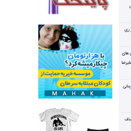
ن
 ری
ن های
لیرضا
مانی
صاف