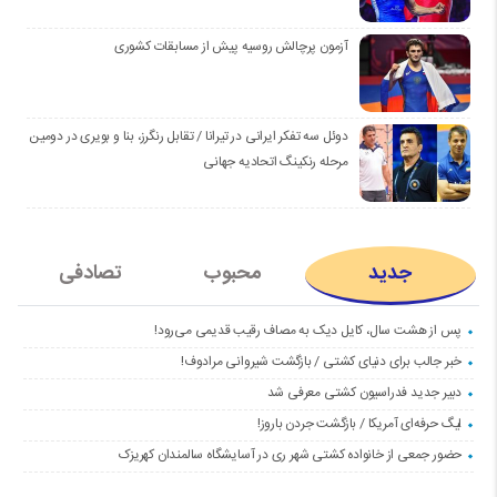
آزمون پرچالش روسیه پیش از مسابقات کشوری
دوئل سه تفکر ایرانی در تیرانا / تقابل رنگرز، بنا و بویری در دومین
مرحله رنکینگ اتحادیه جهانی
جدید
محبوب
تصادفی
پس از هشت سال، کایل دیک به مصاف رقیب قدیمی می‌رود!
خبر جالب برای دنیای کشتی / بازگشت شیروانی مرادوف!
دبیر جدید فدراسیون کشتی معرفی شد
لیگ حرفه‌ای آمریکا / بازگشت جردن باروز!
حضور جمعی از خانواده کشتی شهر ری در آسایشگاه سالمندان کهریزک