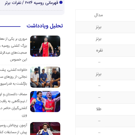
قهرمانی روسیه ۲۰۲۶ / نفرات برتر
مدال
تحلیل ویادداشت
برنز
برنز
مروری بر یکی از مع
بزرگ کشتی روسیه و
نقره
صحبت‌های عبدالرشی
این خصوص
–
خانواده کشتی، پش
برنز
نجاتی؛ از روزهای س
بازگشت به فدراسیون
–
مصاف داغستان و او
–
/ نیم‌نگاهی به رقابت
کشتی‌گیران حاضر در
طلا
وزن
–
آزمون پرچالش روسی
–
پیش از مسابقات کش