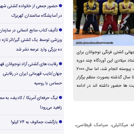
حضور جمعی از خانواده کشتی شهر
در آسایشگاه سالمندان کهریزک
تألیف کتاب منابع انسانی در سازما
ورزشی توسط یک کشتی گیر/اثر تازه ع
ده بزرگی وارد عرصه نشر شد
نی کشتی فرنگی نوجوانان برای
در دهه هشتاد میلادی این آوردگاه چند دوره
رقابت های کشتی آزاد نوجوانان قهر
بصورت نامنظم برگزار گردید. از 1989 تا 1999 بصورت پیوسته انجام شد، اما سال 2000
جهان/نایب قهرمانی ایران در رقابتی
داً این کارزار به تعطیلی کشیده شد ولی از 2011 تا سال گذشته بصورت منظم برگزار
حساس با روسیه
بت ها حضور داشته اند در ادامه
لیگ حرفه‌ای آمریکا / کادیف، به م
زاهید می‌رود!
بازگشت جمالوف به ۷۴ کیلو!
له میکائیلی، سیامک قیطاسی،