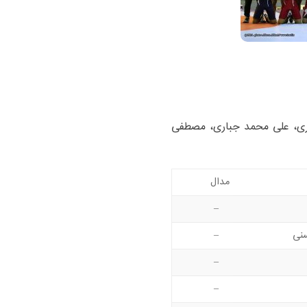
ی، علی محمد جباری، مصطفی
مدال
–
نی
–
–
–