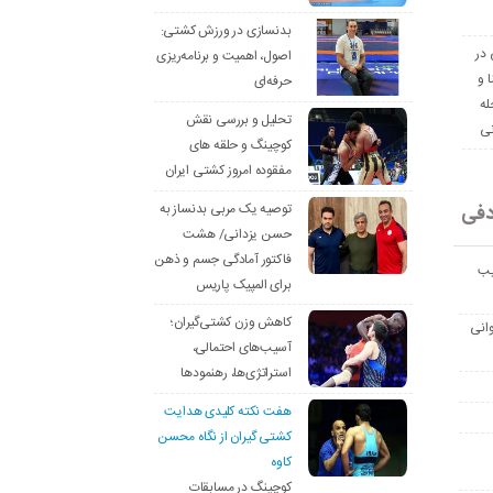
بدنسازی در ورزش کشتی:
 در
اصول، اهمیت و برنامه‌ریزی
ا و
حرفه‌ای
له
تحلیل و بررسی نقش
نی
کوچینگ و حلقه های
مفقوده امروز کشتی ایران
دفی
توصیه یک مربی بدنساز به
حسن یزدانی/ هشت
فاکتور آمادگی جسم و ذهن
یب
برای المپیک پاریس
کاهش وزن کشتی‌گیران؛
انی
آسیب‌های احتمالی،
استراتژی‌ها، رهنمودها
هفت نکته کلیدی هدایت
کشتی گیران از نگاه محسن
کاوه
کوچینگ در مسابقات