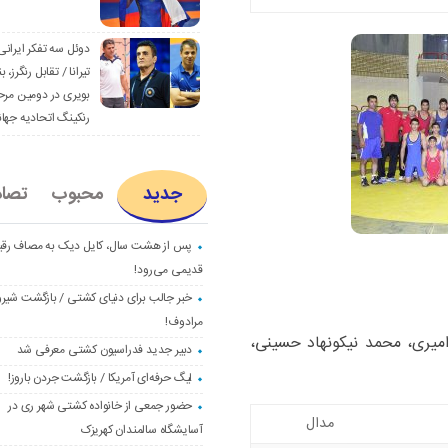
دوئل سه تفکر ایرانی
تیرانا / تقابل رنگرز، بن
بویری در دومین مرح
رنکینگ اتحادیه جها
جدید
محبوب
تصا
پس از هشت سال، کایل دیک به مصاف رق
قدیمی می‌رود!
خبر جالب برای دنیای کشتی / بازگشت شیرو
مرادوف!
امیری، محمد نیکونهاد حسینی،
دبیر جدید فدراسیون کشتی معرفی شد
لیگ حرفه‌ای آمریکا / بازگشت جردن باروز!
حضور جمعی از خانواده کشتی شهر ری در
مدال
آسایشگاه سالمندان کهریزک