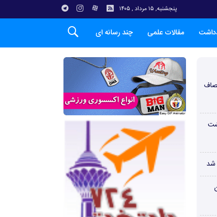
پنجشنبه, ۱۵ مرداد , ۱۴۰۵
دداشت
مقالات علمی
چند رسانه ای
صاف
شت
 شد
ن