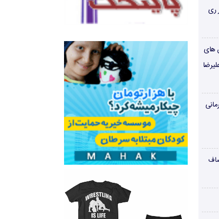
 ری
ن های
لیرضا
مانی
صاف