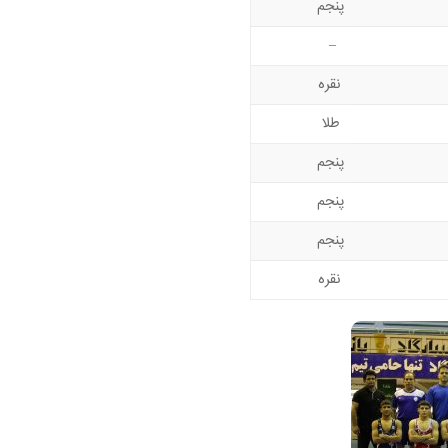
پنجم
–
نقره
طلا
پنجم
پنجم
پنجم
نقره