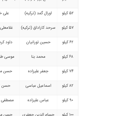
۵۲ کیلو
اورال گمد (ترکیه)
علی خ
۵۷ کیلو
سرحد کاراداق (ترکیه)
غلامعلی 
۶۲ کیلو
حسین تورانیان
داود کرد
۶۸ کیلو
محمد بنا
موسی طبا
۷۴ کیلو
جعفر علیزاده
حسن میر
۸۲ کیلو
اسماعیل عباسی
حسن تر
۹۰ کیلو
عباس علیزاده
مصطفی عل
۱۰۰ کیلو
حسام الدین جعفری
حسن م