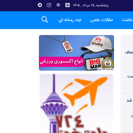
پنجشنبه, ۱۵ مرداد , ۱۴۰۵
دداشت
مقالات علمی
چند رسانه ای
صاف
شت
 شد
ن