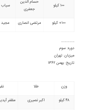
حسام الدین
۱۰۰ کیلو
سیاب ا
جعفری
۱۰۰+ کیلو
مرتضی انصاری
مجید ک
……………
دوره: سوم
میزبان: تهران
تاریخ: بهمن ۱۳۶۲
وزن
طلا
نقر
۴۸ کیلو
اکبر نصیری
مظفر آیدین