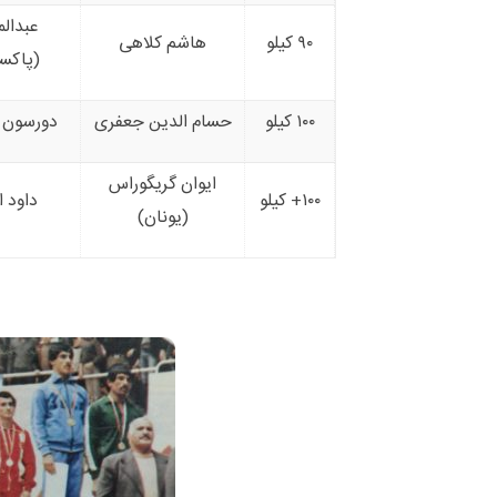
عبدال
۹۰ کیلو
هاشم کلاهی
(پاکس
۱۰۰ کیلو
حسام الدین جعفری
دورسون (
ایوان گریگوراس
۱۰۰+ کیلو
داود 
(یونان)