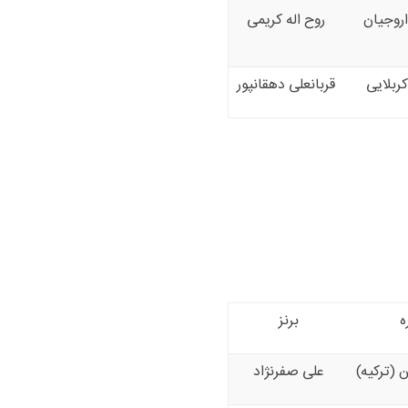
روجیان
روح اله کریمی
ربلایی
قربانعلی دهقانپور
ه
برنز
 (ترکیه)
علی صفرنژاد