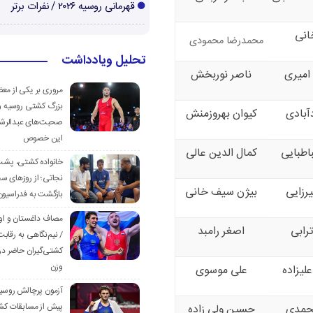
قهرمانی روسیه ۲۰۲۶ / نفرات برتر
انی
محمدرضا محمودی
تحلیل ویادداشت
امیری
ناصر نوربخش
مروری بر یکی از مع
بزرگ کشتی روسیه و
آبادی
کیوان بهروزمنش
صحبت‌های عبدالرشی
این خصوص
طبایی
کمال الدین عالی
خانواده کشتی، پش
نجاتی؛ از روزهای س
زایی
بیژن سیف خانی
بازگشت به فدراسیون
مصاف داغستان و او
ابی
اصغر رامبد
/ نیم‌نگاهی به رقابت
کشتی‌گیران حاضر در
وزن
یزاده
علی موسوی
آزمون پرچالش روسی
پیش از مسابقات کش
حمدی
حسین ولی زاده