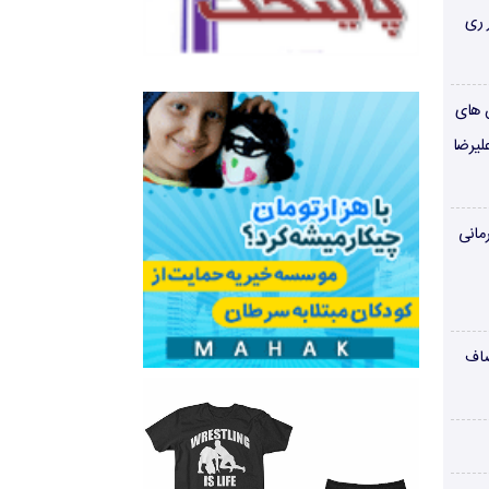
 ری
ن های
لیرضا
مانی
صاف