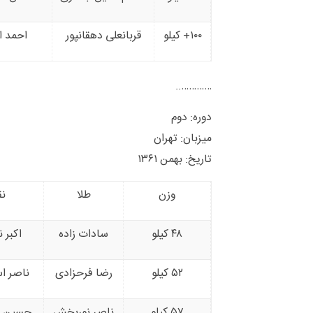
۱۰۰+ کیلو
قربانعلی دهقانپور
احمد ا
…………..
دوره: دوم
میزبان: تهران
تاریخ: بهمن ۱۳۶۱
وزن
طلا
نق
۴۸ کیلو
سادات زاده
اکبر 
۵۲ کیلو
رضا فرحزادی
ناصر ا
۵۷ کیلو
ناصر نوربخش
حسین ن