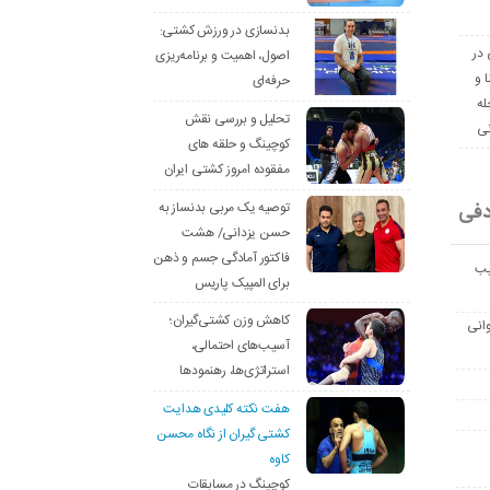
بدنسازی در ورزش کشتی:
 در
اصول، اهمیت و برنامه‌ریزی
ا و
حرفه‌ای
له
تحلیل و بررسی نقش
نی
کوچینگ و حلقه های
مفقوده امروز کشتی ایران
دفی
توصیه یک مربی بدنساز به
حسن یزدانی/ هشت
فاکتور آمادگی جسم و ذهن
یب
برای المپیک پاریس
کاهش وزن کشتی‌گیران؛
انی
آسیب‌های احتمالی،
استراتژی‌ها، رهنمودها
هفت نکته کلیدی هدایت
کشتی گیران از نگاه محسن
کاوه
کوچینگ در مسابقات