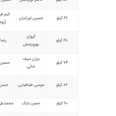
کیم فی
۶۲ کیلو
حسین تورانیان
(روم
کیوان
۶۸ کیلو
رضا 
بهروزمنش
بیژن سیف
۷۴ کیلو
حسین 
خانی
۸۲ کیلو
موسی طباطبایی
حسن 
۹۰ کیلو
حسن بابک
محمدعلی