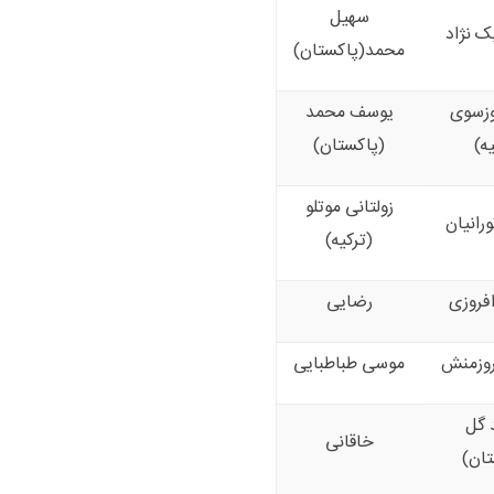
سهیل
ک نژاد
محمد(پاکستان)
وزسوی
یوسف محمد
ه)
(پاکستان)
زولتانی موتلو
رانیان
(ترکیه)
فروزی
رضایی
روزمنش
موسی طباطبایی
 گل
خاقانی
تان)