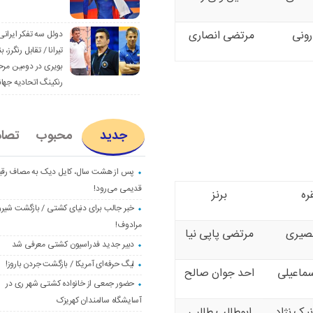
رونی
مرتضی انصاری
دوئل سه تفکر ایرانی
تیرانا / تقابل رنگرز، بن
بویری در دومین مرح
رنکینگ اتحادیه جها
جدید
محبوب
تصا
پس از هشت سال، کایل دیک به مصاف رق
قدیمی می‌رود!
ره
برنز
خبر جالب برای دنیای کشتی / بازگشت شیرو
مرادوف!
نصیری
مرتضی پاپی نیا
دبیر جدید فدراسیون کشتی معرفی شد
لیگ حرفه‌ای آمریکا / بازگشت جردن باروز!
سماعیلی
احد جوان صالح
حضور جمعی از خانواده کشتی شهر ری در
آسایشگاه سالمندان کهریزک
یک نژاد
ابوطالب طالبی