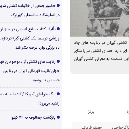
حضور جمعی از خانواده کشتی شهر
در آسایشگاه سالمندان کهریزک
تألیف کتاب منابع انسانی در سازما
ورزشی توسط یک کشتی گیر/اثر تازه ع
کشتی گیران در رقابت های جام
ده بزرگی وارد عرصه نشر شد
 ای دارد. صدای کشتی در راستای
این قسمت به معرفی کشتی گیران
رقابت های کشتی آزاد نوجوانان قهر
جهان/نایب قهرمانی ایران در رقابتی
حساس با روسیه
لیگ حرفه‌ای آمریکا / کادیف، به م
زاهید می‌رود!
ه
برنز
بازگشت جمالوف به ۷۴ کیلو!
کاکاحاجی
جعفر قربانی