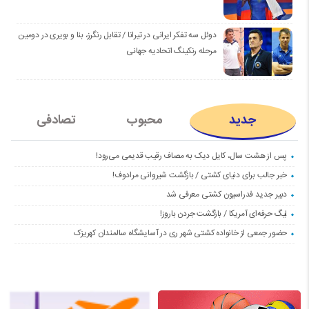
دوئل سه تفکر ایرانی در تیرانا / تقابل رنگرز، بنا و بویری در دومین
مرحله رنکینگ اتحادیه جهانی
جدید
محبوب
تصادفی
پس از هشت سال، کایل دیک به مصاف رقیب قدیمی می‌رود!
خبر جالب برای دنیای کشتی / بازگشت شیروانی مرادوف!
دبیر جدید فدراسیون کشتی معرفی شد
لیگ حرفه‌ای آمریکا / بازگشت جردن باروز!
حضور جمعی از خانواده کشتی شهر ری در آسایشگاه سالمندان کهریزک