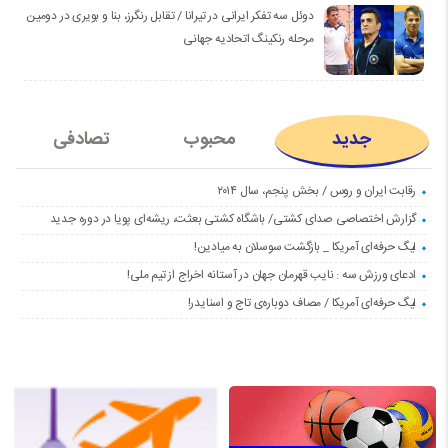
دوئل سه تفکر ایرانی در تیرانا / تقابل رنگرز، بنا و بویری در دومین
مرحله رنکینگ اتحادیه جهانی
جدید
محبوب
تصادفی
رقابت ایران و روس / بخش پنجم، سال ۲۰۱۴
گزارش اختصاصی صدای کشتی/ باشگاه کشتی بعثت، ریشه‌ای پویا در دوره جدید
لیگ حرفه‌ای آمریکا _ بازگشت سوسلان به میادین!
ادعای ورزش سه : نایب قهرمان جهان در آستانه اخراج از تیم ملی!
لیگ حرفه‌ای آمریکا / مصاف دوباره‌ی تاج و اسنایدر!