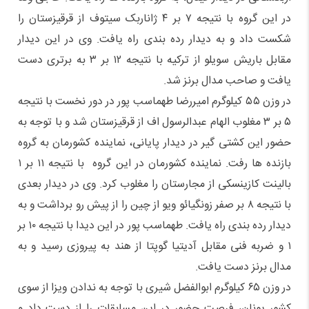
در این گروه با نتیجه ۷ بر ۴ ژاناربک سیتوف از قرقیزستان را
شکست داد و به دیدار رده بندی راه یافت. وی در این دیدار
مقابل باریش سویلو از ترکیه با نتیجه ۱۲ بر ۳ به برتری دست
یافت و صاحب مدال برنز شد.
در وزن ۵۵ کیلوگرم امیررضا طهماسب پور در دور نخست با نتیجه
۵ بر ۳ مغلوب الهام عبدالرسول اف از قرقیزستان شد و با توجه به
حضور این کشتی گیر در دیدار پایانی، نماینده کشورمان به گروه
بازنده ها رفت. نماینده کشورمان در این گروه با نتیجه ۱۱ بر ۱
بالینت کازینسکی از مجارستان را مغلوب کرد. وی در دیدار بعدی
با نتیجه ۸ بر صفر زونگیائو ویو از چین را از پیش رو برداشت و به
دیدار رده بندی راه یافت. طهماسب پور در این دیدا با نتیجه ۱۰ بر
۱ و ضربه فنی مقابل آدیتیا گوپتا از هند به پیروزی رسید و به
مدال برنز دست یافت.
در وزن ۶۵ کیلوگرم ابوالفضل شیری با توجه به ندادن ویزا از سوی
کشور یونان، فرصت حضور در این مسابقات را از دست داد و