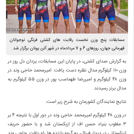
مسابقات پنج وزن نخست رقابت های کشتی فرنگی نوجوانان
قهرمانی جهان، روزهای 6 و 7 مردادماه در شهر آتن یونان برگزار شد.
به گزارش صدای کشتی، در پایان این مسابقات، یزدان دل روز در
وزن ۱۱۰ کیلوگرم مدال نقلره دست یافت. امیرمحمد حاجی وند در
وزن ۴۸ کیلوگرم و امیررضا طهماسب پور در وزن ۵۵ کیلوگرم به
مدال برنز رسیدند.
نتایج نمایندگان کشورمان به شرح زیر است:
در وزن ۴۸ کیلوگرم امیرمحمد حاجی وند در دور اول با نتیجه ۴ بر
۳ مغلوب بنیاد حسن اف از ازبکستان شد و با حضور حریف
ازبکستانی در دیدار فینال، به گروه بازنده ها راه یافت. حاجی وند