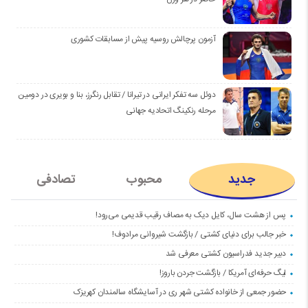
آزمون پرچالش روسیه پیش از مسابقات کشوری
دوئل سه تفکر ایرانی در تیرانا / تقابل رنگرز، بنا و بویری در دومین
مرحله رنکینگ اتحادیه جهانی
جدید
محبوب
تصادفی
پس از هشت سال، کایل دیک به مصاف رقیب قدیمی می‌رود!
خبر جالب برای دنیای کشتی / بازگشت شیروانی مرادوف!
دبیر جدید فدراسیون کشتی معرفی شد
لیگ حرفه‌ای آمریکا / بازگشت جردن باروز!
حضور جمعی از خانواده کشتی شهر ری در آسایشگاه سالمندان کهریزک