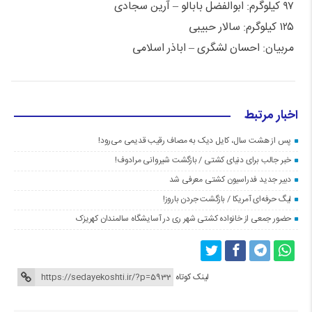
۹۷ کیلوگرم: ابوالفضل بابالو – آرین سجادی
۱۲۵ کیلوگرم: سالار حبیبی
مربیان: احسان لشگری – اباذر اسلامی
اخبار مرتبط
پس از هشت سال، کایل دیک به مصاف رقیب قدیمی می‌رود!
خبر جالب برای دنیای کشتی / بازگشت شیروانی مرادوف!
دبیر جدید فدراسیون کشتی معرفی شد
لیگ حرفه‌ای آمریکا / بازگشت جردن باروز!
حضور جمعی از خانواده کشتی شهر ری در آسایشگاه سالمندان کهریزک
لینک کوتاه