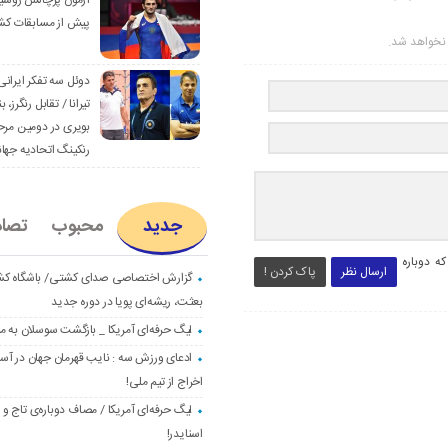
آزمون پرچالش روسی
پیش از مسابقات کش
ر نخواهد شد.
دوئل سه تفکر ایرانی
تیرانا / تقابل رنگرز، بن
بویری در دومین مرح
رنکینگ اتحادیه جها
جدید
محبوب
تصا
ه دوباره
ارسال نظر
پاک کردن !
گزارش اختصاصی صدای کشتی/ باشگاه ک
بعثت، ریشه‌ای پویا در دوره جدید
لیگ حرفه‌ای آمریکا _ بازگشت سوسلان به م
ادعای ورزش سه : نایب قهرمان جهان در آست
اخراج از تیم ملی!
لیگ حرفه‌ای آمریکا / مصاف دوباره‌ی تاج و
اسنایدر!