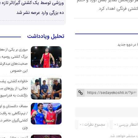
ر نوربخش تقدیر بعمل آورد و حکم
ورزشی توسط یک کشتی گیر/اثر تازه ع
کشتی فرنگی اهداء کرد.
ده بزرگی وارد عرصه نشر شد
تحلیل ویادداشت
در دوره جدید
مروری بر یکی از مع
بزرگ کشتی روسیه و
صحبت‌های عبدالرشی
این خصوص
خانواده کشتی، پش
نجاتی؛ از روزهای س
بازگشت به فدراسیون
مصاف داغستان و او
/ نیم‌نگاهی به رقابت
کشتی‌گیران حاضر در
انتظار بررسی : 0
مجموع نظرات : 0
وزن
ت منتشر خواهد شد.