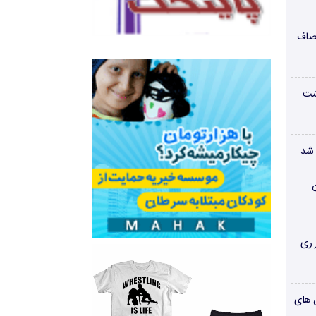
صاف
شت
 شد
ن
 ری
ن های