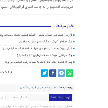
در ادامه رئیس فدراسیون کشتی با اهدای لوحی از ناص
سرپرست انستیتو را به جاسم امیری از قهرمانان اسبق 
اخبار مرتبط
گزارش اختصاصی صدای کشتی/ باشگاه کشتی بعثت، ریشه‌ای پویا 
لیگ حرفه‌ای آمریکا _ بازگشت سوسلان به میادین!
ادعای ورزش سه : نایب قهرمان جهان در آستانه اخراج از تیم ملی!
لیگ حرفه‌ای آمریکا / مصاف دوباره‌ی تاج و اسنایدر!
پس از هشت سال، کایل دیک به مصاف رقیب قدیمی می‌رود!
لینک کوتاه
برچسب ها :
اخبار، جاسم امیری، انیستیتو کشتی
ارسال نظر شما
انتشار یافته : ۰
در 
نظرات ارسال شده توسط شما، پس از تایید توسط مدیران سای