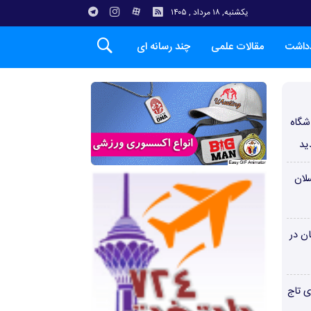
یکشنبه, ۱۸ مرداد , ۱۴۰۵
دداشت
مقالات علمی
چند رسانه ای
شگاه
ید
لان
ن در
ی تاج