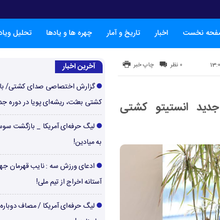
فحه نخست
اخبار
تاریخ و آمار
چهره ها و یادها
تحلیل ویا
۰ نظر
چاپ خبر
آخرین اخبار
گزارش اختصاصی صدای کشتی/ با
کشتی بعثت، ریشه‌ای پویا در دوره جد
دید انستیتو کشتی
لیگ حرفه‌ای آمریکا _ بازگشت سوس
به میادین!
ادعای ورزش سه : نایب قهرمان جها
آستانه اخراج از تیم ملی!
لیگ حرفه‌ای آمریکا / مصاف دوباره‌