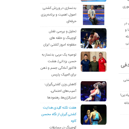
ه
وری
بدنسازی در ورزش کشتی:
اصول، اهمیت و برنامه‌ریزی
حرفه‌ای
 در
ا و
تحلیل و بررسی نقش
له
کوچینگ و حلقه های
نی
مفقوده امروز کشتی ایران
توصیه یک مربی بدنساز به
حسن یزدانی/ هشت
دفی
فاکتور آمادگی جسم و ذهن
برای المپیک پاریس
شتی
کاهش وزن کشتی‌گیران؛
آسیب‌های احتمالی،
یادین!
استراتژی‌ها، رهنمودها
انه
هفت نکته کلیدی هدایت
کشتی گیران از نگاه محسن
کاوه
کوچینگ در مسابقات