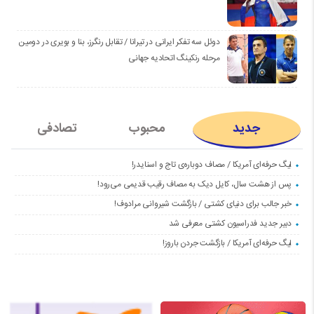
دوئل سه تفکر ایرانی در تیرانا / تقابل رنگرز، بنا و بویری در دومین
مرحله رنکینگ اتحادیه جهانی
جدید
محبوب
تصادفی
لیگ حرفه‌ای آمریکا / مصاف دوباره‌ی تاج و اسنایدر!
پس از هشت سال، کایل دیک به مصاف رقیب قدیمی می‌رود!
خبر جالب برای دنیای کشتی / بازگشت شیروانی مرادوف!
دبیر جدید فدراسیون کشتی معرفی شد
لیگ حرفه‌ای آمریکا / بازگشت جردن باروز!