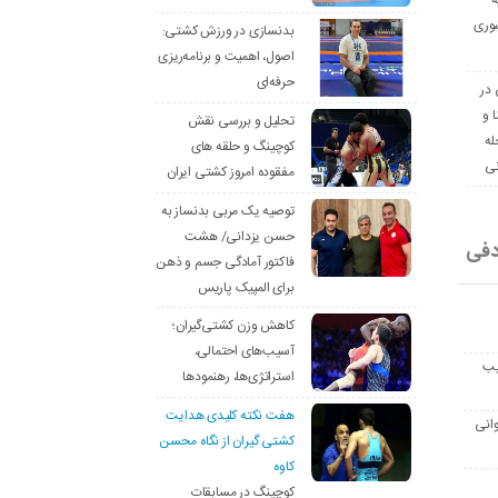
ه
وری
بدنسازی در ورزش کشتی:
اصول، اهمیت و برنامه‌ریزی
حرفه‌ای
 در
ا و
تحلیل و بررسی نقش
له
کوچینگ و حلقه های
نی
مفقوده امروز کشتی ایران
توصیه یک مربی بدنساز به
حسن یزدانی/ هشت
دفی
فاکتور آمادگی جسم و ذهن
برای المپیک پاریس
کاهش وزن کشتی‌گیران؛
آسیب‌های احتمالی،
یب
استراتژی‌ها، رهنمودها
هفت نکته کلیدی هدایت
انی
کشتی گیران از نگاه محسن
کاوه
کوچینگ در مسابقات