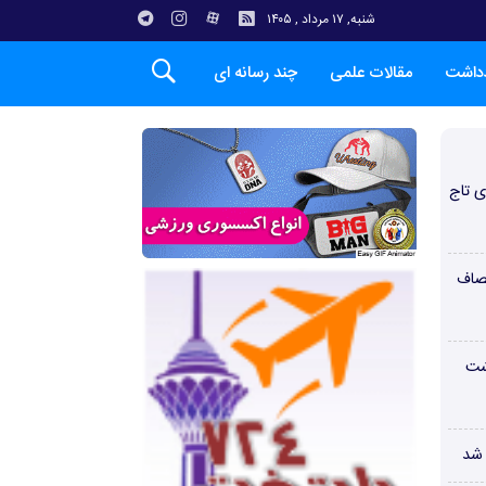
شنبه, ۱۷ مرداد , ۱۴۰۵
دداشت
مقالات علمی
چند رسانه ای
ی تاج
صاف
شت
 شد