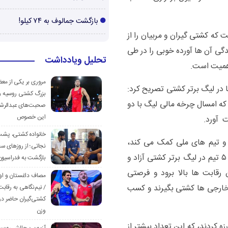
بازگشت جمالوف به ۷۴ کیلو!
 که کشتی گیران و مربیان را از
دگی آن ها آورده خوبی را در طی
تحلیل ویادداشت
اهمیت است.
مروری بر یکی از مع
 در لیگ برتر کشتی تصریح کرد:
بزرگ کشتی روسیه و
که امسال چرخه مالی لیگ با دو
صحبت‌های عبدالرشی
این خصوص
 آورد.
خانواده کشتی، پش
ر و تیم های ملی کمک می کند،
نجاتی؛ از روزهای س
تصریح کرد: حضور ۱۳ عنوان دار خارجی در قالب ۵ تیم در لیگ برتر کشتی آزاد و
بازگشت به فدراسیون
قابت ها بالا برود و فرصتی
مصاف داغستان و او
ن خارجی ها کشتی بگیرند و کسب
/ نیم‌نگاهی به رقابت
کشتی‌گیران حاضر در
وزن
 داد: کشتی گیران خارجی در لیگ ۳۹ مبارزه کردند، که این تعداد بیشتر از