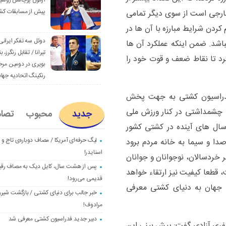
آزمون پرچالش روسی
پیش از مسابقات کش
ارجی است از سوی دیگر تمامی
کردن شرایط مبارزه با آن ها در
دوئل سه تفکر ایرانی
اشد. ضمن اینکه عملکرد آن ها
تیرانا / تقابل رنگرز، بن
رد تا نقاط ضعف و قوت خود را
بویری در دومین مرح
رنکینگ اتحادیه جها
 فدراسیون کشتی به جهت پخش
 چشمداشتی در کنار ورزش ملی
جدید
محبوب
تصا
 سال های آینده در کشتی کشور
لیگ حرفه‌ای آمریکا / مصاف دوباره‌ی تاج و
دا و سیما به خانه مردم برود
اسنایدر!
 خردسالان، نوجوانان و جوانان
پس از هشت سال، کایل دیک به مصاف رق
 قطعا کیفیت نیز ارتقاء خواهد
قدیمی می‌رود!
و جهان به دنیای کشتی معرفی
خبر جالب برای دنیای کشتی / بازگشت شیرو
مرادوف!
دبیر جدید فدراسیون کشتی معرفی شد
 برگزاری فینال لیگ در سالن ۱۲ هزار نفری آزادی گفت: پیش بینی این