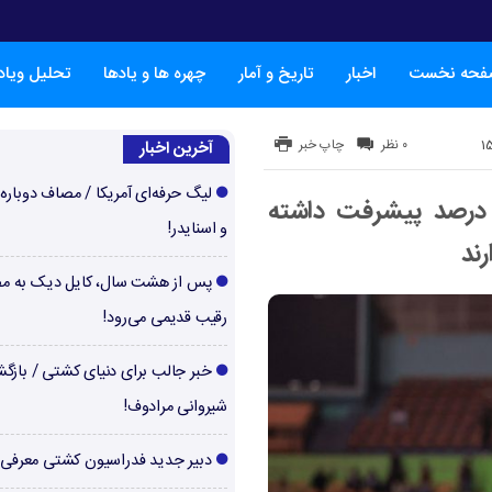
فحه نخست
اخبار
تاریخ و آمار
چهره ها و یادها
تحلیل ویا
۰ نظر
چاپ خبر
آخرین اخبار
لیگ حرفه‌ای آمریکا / مصاف دوباره‌
درصد پیشرفت داشته
و اسنایدر!
ند
پس از هشت سال، کایل دیک به م
رقیب قدیمی می‌رود!
خبر جالب برای دنیای کشتی / بازگ
شیروانی مرادوف!
دبیر جدید فدراسیون کشتی معرفی