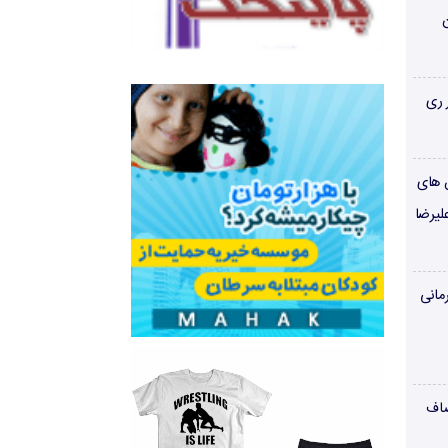
ن
 ری
ن های
لیرضا
مانی
صاف