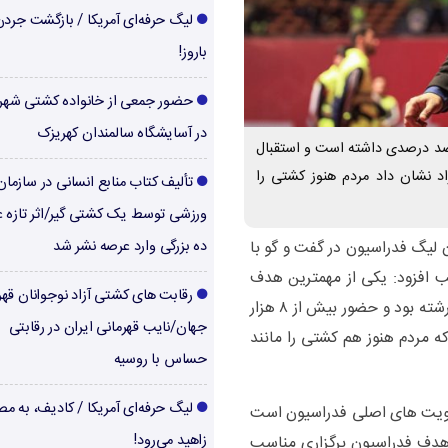
لیگ حرفه‌ای آمریکا / بازگشت جرد
باروز!
حضور جمعی از خانواده کشتی شهر
در آسایشگاه سالمندان کهریزک
د درصدی داشته است و استقبال
اد نشان داد مردم هنوز کشتی را
تألیف کتاب منابع انسانی در سازما
ورزشی توسط یک کشتی گیر/اثر تازه ع
لیگ فدراسیون در گفت و گو با
ده بزرگی وارد عرصه نشر شد
 افزود: یکی از مهمترین هدف
رقابت های کشتی آزاد نوجوانان قهر
فدراسیون از برگزاری لیگ، جذب مخاطب به این رشته بود و حضور بیش از ۸ هزار
جهان/نایب قهرمانی ایران در رقابتی
نشان داد که مردم هنوز هم کشتی را مانند
حساس با روسیه
لیگ حرفه‌ای آمریکا / کادیف، به م
ولویت های اصلی فدراسیون است
زاهید می‌رود!
هدف فدراسیون برگزاری مناسب