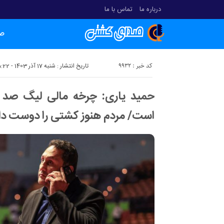
درباره ما
تماس با ما
ص
کد خبر : 9932
تاریخ انتشار : شنبه 17 آذر 1403 - 15:22
حمید یاری: چرخه مالی لیگ صد 
است/ مردم هنوز کشتی را دوست دار