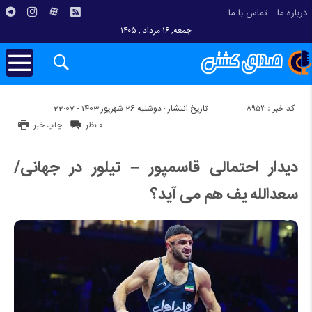
درباره ما
تماس با ما
جمعه, ۱۶ مرداد , ۱۴۰۵
کد خبر : 8953
تاریخ انتشار : دوشنبه 26 شهریور 1403 - 22:07
۰ نظر
چاپ خبر
دیدار احتمالی قاسمپور – تیلور در جهانی/
سعدالله یف هم می آید؟