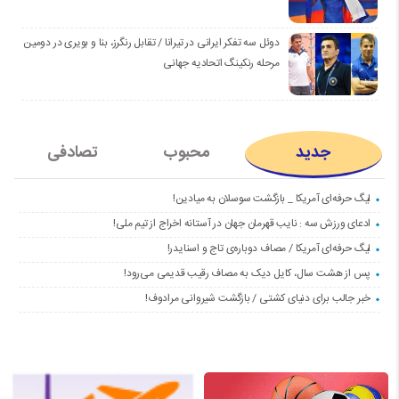
دوئل سه تفکر ایرانی در تیرانا / تقابل رنگرز، بنا و بویری در دومین
مرحله رنکینگ اتحادیه جهانی
جدید
محبوب
تصادفی
لیگ حرفه‌ای آمریکا _ بازگشت سوسلان به میادین!
ادعای ورزش سه : نایب قهرمان جهان در آستانه اخراج از تیم ملی!
لیگ حرفه‌ای آمریکا / مصاف دوباره‌ی تاج و اسنایدر!
پس از هشت سال، کایل دیک به مصاف رقیب قدیمی می‌رود!
خبر جالب برای دنیای کشتی / بازگشت شیروانی مرادوف!