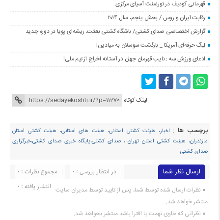
قهرمانی کودیف در تورنمنت آسیای مرکزی
رقابت ایران و روس / بخش پنجم، سال ۲۰۱۴
گزارش اختصاصی صدای کشتی/ باشگاه کشتی بعثت، ریشه‌ای پویا در دوره جدید
لیگ حرفه‌ای آمریکا _ بازگشت سوسلان به میادین!
ادعای ورزش سه : نایب قهرمان جهان در آستانه اخراج از تیم ملی!
لینک کوتاه
برچسب ها :
اخبار، هیئت کشتی استانی، هیئت های استانی، هیئت کشتی استان
مازندران، هیئت کشتی استان تهران
،
صدای کشتی،پایگاه خبری صدای کشتی،خبرگزاری
صدای کشتی
ارسال نظر شما
در انتظار بررسی : 0
مجموع نظرات : 0
انتشار یافته : ۰
نظرات ارسال شده توسط شما، پس از تایید توسط مدیران سایت
منتشر خواهد شد.
نظراتی که حاوی تهمت یا افترا باشد منتشر نخواهد شد.