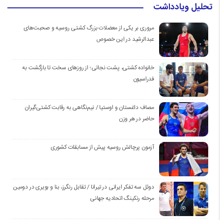
تحلیل ویادداشت
مروری بر یکی از معضلات بزرگ کشتی روسیه و صحبت‌های
عبدالرشید در این خصوص
خانواده کشتی، پشت نجاتی؛ از روزهای سخت تا بازگشت به
فدراسیون
مصاف داغستان و اوستیا / نیم‌نگاهی به رقابت کشتی‌گیران
حاضر در هر وزن
آزمون پرچالش روسیه پیش از مسابقات کشوری
دوئل سه تفکر ایرانی در تیرانا / تقابل رنگرز، بنا و بویری در دومین
مرحله رنکینگ اتحادیه جهانی