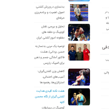
بدنسازی در ورزش کشتی:
 در
اصول، اهمیت و برنامه‌ریزی
ا و
حرفه‌ای
له
تحلیل و بررسی نقش
نی
کوچینگ و حلقه های
مفقوده امروز کشتی ایران
دفی
توصیه یک مربی بدنساز به
حسن یزدانی/ هشت
فاکتور آمادگی جسم و ذهن
یب
برای المپیک پاریس
کاهش وزن کشتی‌گیران؛
انی
آسیب‌های احتمالی،
استراتژی‌ها، رهنمودها
هفت نکته کلیدی هدایت
کشتی گیران از نگاه محسن
کاوه
کوچینگ در مسابقات