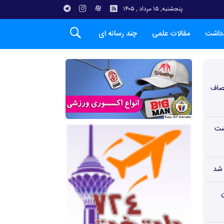
پنجشنبه, ۱۵ مرداد , ۱۴۰۵
دداشت
مقالات علمی
چند رسانه ای
صاف
شت
 شد
ن