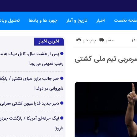
فحه نخست
اخبار
تاریخ و آمار
چهره ها و یادها
تحلیل ویا
۰ نظر
چاپ خبر
آخرین اخبار
پس از هشت سال، کایل دیک به م
ا سرمربی تیم ملی کشتی
رقیب قدیمی می‌رود!
خبر جالب برای دنیای کشتی / بازگ
شیروانی مرادوف!
دبیر جدید فدراسیون کشتی معرفی
لیگ حرفه‌ای آمریکا / بازگشت جرد
باروز!