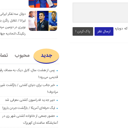
دوئل سه تفکر ایرانی
تیرانا / تقابل رنگرز، بن
بویری در دومین مرح
ه دوباره
ارسال نظر
پاک کردن !
رنکینگ اتحادیه جها
جدید
محبوب
تصا
پس از هشت سال، کایل دیک به مصاف رق
قدیمی می‌رود!
خبر جالب برای دنیای کشتی / بازگشت شیرو
مرادوف!
دبیر جدید فدراسیون کشتی معرفی شد
لیگ حرفه‌ای آمریکا / بازگشت جردن باروز!
حضور جمعی از خانواده کشتی شهر ری در
آسایشگاه سالمندان کهریزک