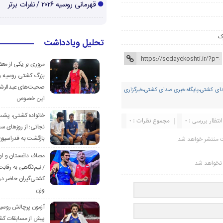
قهرمانی روسیه ۲۰۲۶ / نفرات برتر
ک
تحلیل ویادداشت
مروری بر یکی از مع
بزرگ کشتی روسیه و
صحبت‌های عبدالرشی
ی کشتی،پایگاه خبری صدای کشتی،خبرگزاری
این خصوص
خانواده کشتی، پش
انتظار بررسی : 0
مجموع نظرات : 0
نجاتی؛ از روزهای س
بازگشت به فدراسیون
ت منتشر خواهد شد.
مصاف داغستان و او
ر نخواهد شد.
/ نیم‌نگاهی به رقابت
کشتی‌گیران حاضر در
وزن
آزمون پرچالش روسی
پیش از مسابقات کش