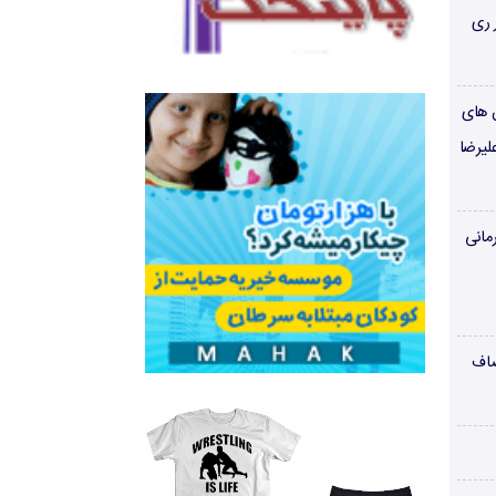
 ری
ن های
لیرضا
مانی
صاف