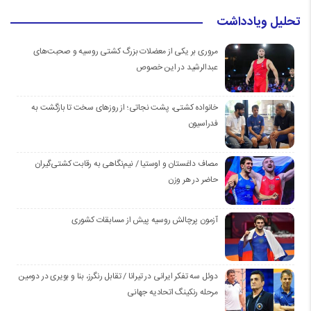
تحلیل ویادداشت
مروری بر یکی از معضلات بزرگ کشتی روسیه و صحبت‌های
عبدالرشید در این خصوص
خانواده کشتی، پشت نجاتی؛ از روزهای سخت تا بازگشت به
فدراسیون
مصاف داغستان و اوستیا / نیم‌نگاهی به رقابت کشتی‌گیران
حاضر در هر وزن
آزمون پرچالش روسیه پیش از مسابقات کشوری
دوئل سه تفکر ایرانی در تیرانا / تقابل رنگرز، بنا و بویری در دومین
مرحله رنکینگ اتحادیه جهانی