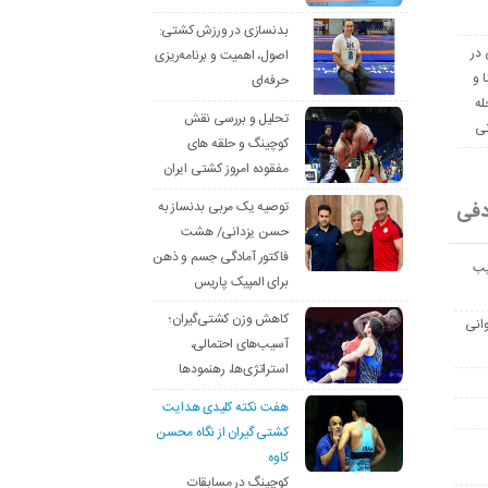
بدنسازی در ورزش کشتی:
 در
اصول، اهمیت و برنامه‌ریزی
ا و
حرفه‌ای
له
تحلیل و بررسی نقش
نی
کوچینگ و حلقه های
مفقوده امروز کشتی ایران
دفی
توصیه یک مربی بدنساز به
حسن یزدانی/ هشت
فاکتور آمادگی جسم و ذهن
یب
برای المپیک پاریس
کاهش وزن کشتی‌گیران؛
انی
آسیب‌های احتمالی،
استراتژی‌ها، رهنمودها
هفت نکته کلیدی هدایت
کشتی گیران از نگاه محسن
کاوه
کوچینگ در مسابقات