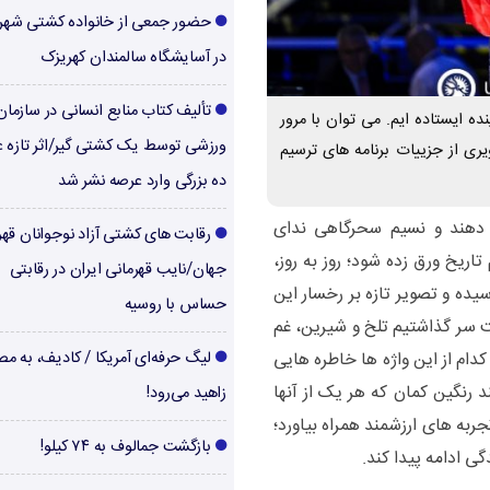
حضور جمعی از خانواده کشتی شهر
در آسایشگاه سالمندان کهریزک
تألیف کتاب منابع انسانی در سازما
ه ایستاده ایم. می توان با مرور
ورزشی توسط یک کشتی گیر/اثر تازه ع
 از جزییات برنامه های ترسیم
ده بزرگی وارد عرصه نشر شد
دهند و نسیم سحرگاهی ندای
رقابت های کشتی آزاد نوجوانان قهر
تاریخ ورق زده شود؛ روز به روز،
جهان/نایب قهرمانی ایران در رقابتی
سیده و تصویر تازه بر رخسار این
حساس با روسیه
سر گذاشتیم تلخ و شیرین، غم
کدام از این واژه ها خاطره هایی
لیگ حرفه‌ای آمریکا / کادیف، به م
 رنگین کمان که هر یک از آنها
زاهید می‌رود!
جربه های ارزشمند همراه بیاورد؛
بازگشت جمالوف به ۷۴ کیلو!
گی ادامه پیدا کند.