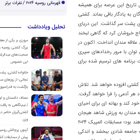
قهرمانی روسیه ۲۰۲۶ / نفرات برتر
اد در دل تاریخ این عرصه برای همیشه
ن به یادگار باقی بماند. کشتی
ری پشت سر گذاشت. این دریای
تحلیل ویادداشت
ج خروشان کرد که گاهی لبخند
مروری بر یکی از مع
لاقه مندان انداخت. اکنون در
بزرگ کشتی روسیه و
 توان با مرور رخدادهای سپری
صحبت‌های عبدالرشی
برنامه های ترسیم شده برای
این خصوص
خانواده کشتی، پش
نجاتی؛ از روزهای س
ن کشتی افزوده خواهد شد. تلاش
بازگشت به فدراسیون
د هر آدمی را فرا خواهد گرفت.
مصاف داغستان و او
ود کند و بهانه ای برای احیای
/ نیم‌نگاهی به رقابت
ه مندان به ورزش شاهد هیجان
کشتی‌گیران حاضر در
وزن
انگیزترین رقابت های چهار سال اخیر جهان خواهند بود؛ مسابقات المپیک ۲۰۲۴
آزمون پرچالش روسی
ه جامعه شادی ببخشد و اندکی
پیش از مسابقات کش