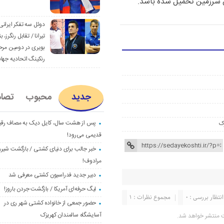
 سرزمین تحمیل شده باشد.
دوئل سه تفکر ایرانی
تیرانا / تقابل رنگرز، بن
بویری در دومین مرح
رنکینگ اتحادیه جها
جدید
محبوب
تصا
پس از هشت سال، کایل دیک به مصاف رق
ک
قدیمی می‌رود!
خبر جالب برای دنیای کشتی / بازگشت شیرو
مرادوف!
دبیر جدید فدراسیون کشتی معرفی شد
لیگ حرفه‌ای آمریکا / بازگشت جردن باروز!
انتظار بررسی : 0
مجموع نظرات : 1
حضور جمعی از خانواده کشتی شهر ری در
آسایشگاه سالمندان کهریزک
ت منتشر خواهد شد.