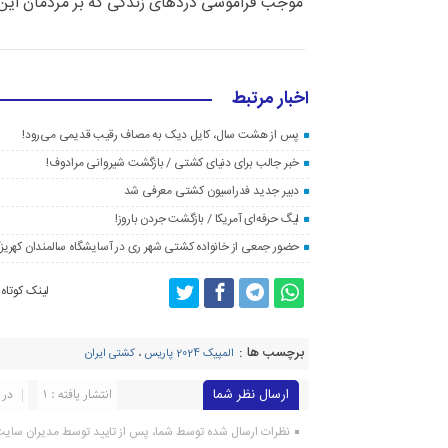
موجب فراموشی دردهای زندگی که بر مردمان این
اخبار مرتبط
پس از هشت سال، کایل دیک به مصاف رقیب قدیمی می‌رود!
خبر جالب برای دنیای کشتی / بازگشت شیروانی مرادوف!
دبیر جدید فدراسیون کشتی معرفی شد
لیگ حرفه‌ای آمریکا / بازگشت جردن باروز!
حضور جمعی از خانواده کشتی شهر ری در آسایشگاه سالمندان کهریز
لینک کوتاه
برچسب ها :
المپیک 2024 پاریس
،
کشتی ایران
ارسال نظر شما
انتشار یافته : ۱
در 
نظرات ارسال شده توسط شما، پس از تایید توسط مدیران سای