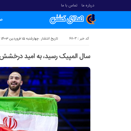
درباره ما
تماس با ما
ص
کد خبر : 6803
تاریخ انتشار : چهارشنبه 15 فروردین 1403 - 11:59
سال المپیک رسید، به امید درخشش