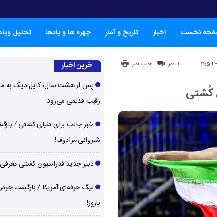
فحه نخست
اخبار
تاریخ و آمار
چهره ها و یادها
تحلیل ویا
۱ نظر
چاپ خبر
آخرین اخبار
پس از هشت سال، کایل دیک به م
 کُشتی
رقیب قدیمی می‌رود!
خبر جالب برای دنیای کشتی / بازگ
شیروانی مرادوف!
دبیر جدید فدراسیون کشتی معرفی
لیگ حرفه‌ای آمریکا / بازگشت جرد
باروز!