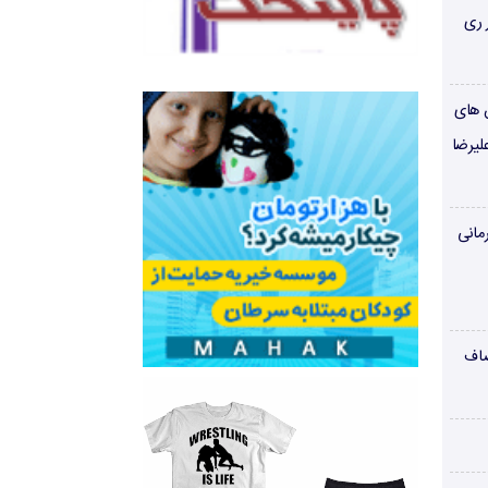
 ری
ن های
لیرضا
مانی
صاف