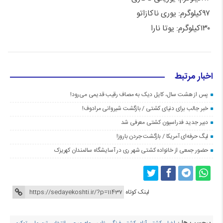
۹۷کیلوگرم: یوری ناکازاتو
۱۳۰کیلوگرم: یوتا نارا
اخبار مرتبط
پس از هشت سال، کایل دیک به مصاف رقیب قدیمی می‌رود!
خبر جالب برای دنیای کشتی / بازگشت شیروانی مرادوف!
دبیر جدید فدراسیون کشتی معرفی شد
لیگ حرفه‌ای آمریکا / بازگشت جردن باروز!
حضور جمعی از خانواده کشتی شهر ری در آسایشگاه سالمندان کهریزک
لینک کوتاه
برچسب ها :