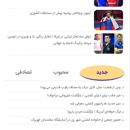
آزمون پرچالش روسیه پیش از مسابقات کشوری
دوئل سه تفکر ایرانی در تیرانا / تقابل رنگرز، بنا و بویری در دومین
مرحله رنکینگ اتحادیه جهانی
جدید
محبوب
تصادفی
پس از هشت سال، کایل دیک به مصاف رقیب قدیمی می‌رود!
خبر جالب برای دنیای کشتی / بازگشت شیروانی مرادوف!
دبیر جدید فدراسیون کشتی معرفی شد
لیگ حرفه‌ای آمریکا / بازگشت جردن باروز!
حضور جمعی از خانواده کشتی شهر ری در آسایشگاه سالمندان کهریزک