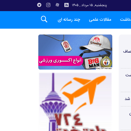
پنجشنبه, ۱۵ مرداد , ۱۴۰۵
دداشت
مقالات علمی
چند رسانه ای
صاف
شت
 شد
ن