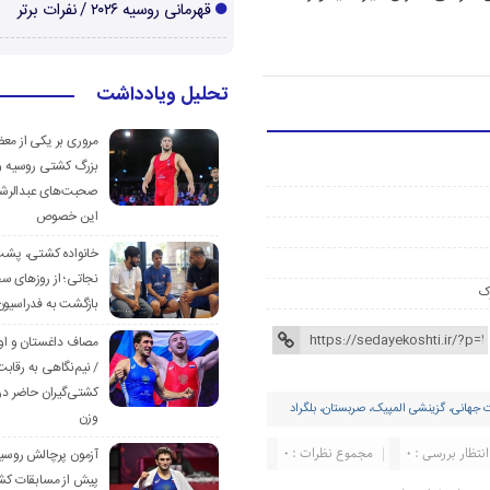
قهرمانی روسیه ۲۰۲۶ / نفرات برتر
تحلیل ویادداشت
مروری بر یکی از مع
بزرگ کشتی روسیه و
صحبت‌های عبدالرشی
این خصوص
خانواده کشتی، پش
نجاتی؛ از روزهای س
ک
بازگشت به فدراسیون
مصاف داغستان و او
/ نیم‌نگاهی به رقابت
کشتی‌گیران حاضر در
ت جهانی، گزینشی المپیک، صربستان، بلگراد
وزن
انتظار بررسی : 0
مجموع نظرات : 0
آزمون پرچالش روسی
پیش از مسابقات کش