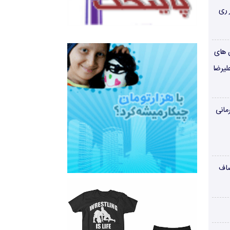
 ری
ن های
لیرضا
مانی
صاف