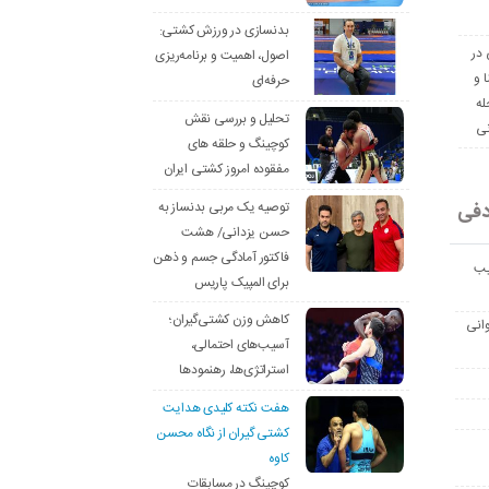
بدنسازی در ورزش کشتی:
 در
اصول، اهمیت و برنامه‌ریزی
ا و
حرفه‌ای
له
تحلیل و بررسی نقش
نی
کوچینگ و حلقه های
مفقوده امروز کشتی ایران
دفی
توصیه یک مربی بدنساز به
حسن یزدانی/ هشت
فاکتور آمادگی جسم و ذهن
یب
برای المپیک پاریس
کاهش وزن کشتی‌گیران؛
انی
آسیب‌های احتمالی،
استراتژی‌ها، رهنمودها
هفت نکته کلیدی هدایت
کشتی گیران از نگاه محسن
کاوه
کوچینگ در مسابقات