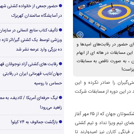
حضور جمعی از خانواده کشتی شهر
در آسایشگاه سالمندان کهریزک
تألیف کتاب منابع انسانی در سازما
ورزشی توسط یک کشتی گیر/اثر تازه ع
ای حضور در رقابت‌های امیدها و
ده بزرگی وارد عرصه نشر شد
این مسابقات در هاله ای از ابهام
ان ، به صورت ناقص به مسابقات
رقابت های کشتی آزاد نوجوانان قهر
یزاست!
جهان/نایب قهرمانی ایران در رقابتی
‌گیران را صادر نکرده و این
حساس با روسیه
د در این دوره از مسابقات شرکت
لیگ حرفه‌ای آمریکا / کادیف، به م
زاهید می‌رود!
به گفته فدراسیون کشتی برای مسابقات کشتی پیشکسوتان جهان که از ۲۵ مهر آغاز
بازگشت جمالوف به ۷۴ کیلو!
تمام اعضای تیم ویزا نداد و تیم کشتی
فرنگی کاران نیز امیدوارند تا