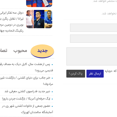
ت منتشر خواهد شد.
دوئل سه تفکر ایرانی
ر نخواهد شد.
تیرانا / تقابل رنگرز، بن
بویری در دومین مرح
رنکینگ اتحادیه جها
جدید
محبوب
تصا
پس از هشت سال، کایل دیک به مصاف رق
قدیمی می‌رود!
ه دوباره
ارسال نظر
پاک کردن !
خبر جالب برای دنیای کشتی / بازگشت شیرو
مرادوف!
دبیر جدید فدراسیون کشتی معرفی شد
لیگ حرفه‌ای آمریکا / بازگشت جردن باروز!
حضور جمعی از خانواده کشتی شهر ری در
آسایشگاه سالمندان کهریزک