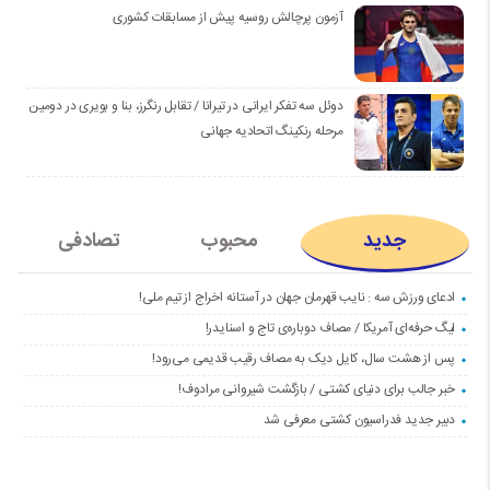
آزمون پرچالش روسیه پیش از مسابقات کشوری
دوئل سه تفکر ایرانی در تیرانا / تقابل رنگرز، بنا و بویری در دومین
مرحله رنکینگ اتحادیه جهانی
جدید
محبوب
تصادفی
ادعای ورزش سه : نایب قهرمان جهان در آستانه اخراج از تیم ملی!
لیگ حرفه‌ای آمریکا / مصاف دوباره‌ی تاج و اسنایدر!
پس از هشت سال، کایل دیک به مصاف رقیب قدیمی می‌رود!
خبر جالب برای دنیای کشتی / بازگشت شیروانی مرادوف!
دبیر جدید فدراسیون کشتی معرفی شد