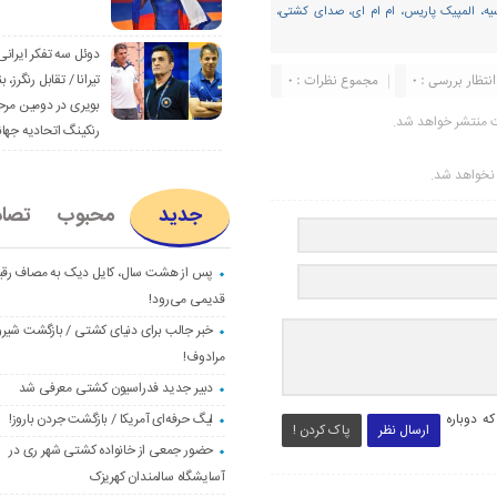
سیه، المپیک پاریس، ام ام ای، صدای کشتی،
دوئل سه تفکر ایرانی
تیرانا / تقابل رنگرز، بن
انتظار بررسی : 0
مجموع نظرات : 0
بویری در دومین مرح
ت منتشر خواهد شد.
رنکینگ اتحادیه جها
ر نخواهد شد.
جدید
محبوب
تصا
پس از هشت سال، کایل دیک به مصاف رق
قدیمی می‌رود!
خبر جالب برای دنیای کشتی / بازگشت شیرو
مرادوف!
دبیر جدید فدراسیون کشتی معرفی شد
لیگ حرفه‌ای آمریکا / بازگشت جردن باروز!
ه دوباره
ارسال نظر
پاک کردن !
حضور جمعی از خانواده کشتی شهر ری در
آسایشگاه سالمندان کهریزک