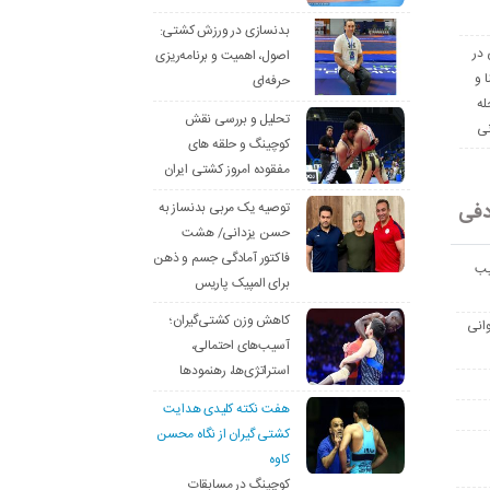
بدنسازی در ورزش کشتی:
 در
اصول، اهمیت و برنامه‌ریزی
ا و
حرفه‌ای
له
تحلیل و بررسی نقش
نی
کوچینگ و حلقه های
مفقوده امروز کشتی ایران
دفی
توصیه یک مربی بدنساز به
حسن یزدانی/ هشت
فاکتور آمادگی جسم و ذهن
یب
برای المپیک پاریس
کاهش وزن کشتی‌گیران؛
انی
آسیب‌های احتمالی،
استراتژی‌ها، رهنمودها
هفت نکته کلیدی هدایت
کشتی گیران از نگاه محسن
کاوه
کوچینگ در مسابقات