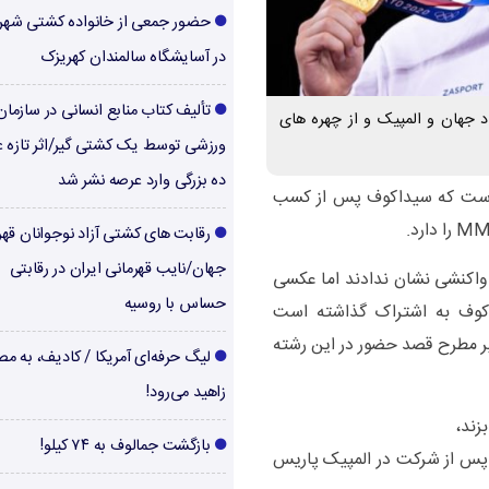
حضور جمعی از خانواده کشتی شهر
در آسایشگاه سالمندان کهریزک
تألیف کتاب منابع انسانی در سازما
 جهان و المپیک و از چهره های
ورزشی توسط یک کشتی گیر/اثر تازه ع
ده بزرگی وارد عرصه نشر شد
 است که سیداکوف پس از کسب
رقابت های کشتی آزاد نوجوانان قهر
جهان/نایب قهرمانی ایران در رقابتی
 واکنشی نشان ندادند اما عکسی
حساس با روسیه
داکوف به اشتراک گذاشته است
گیر مطرح قصد حضور در این رشته
لیگ حرفه‌ای آمریکا / کادیف، به م
زاهید می‌رود!
زند،
بازگشت جمالوف به ۷۴ کیلو!
پس از شرکت در المپیک پاریس