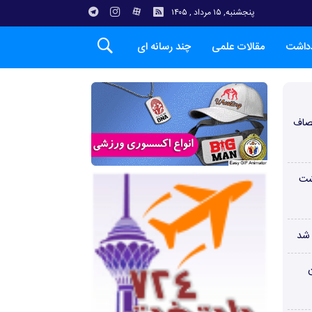
پنجشنبه, ۱۵ مرداد , ۱۴۰۵
دداشت
مقالات علمی
چند رسانه ای
صاف
شت
 شد
ن