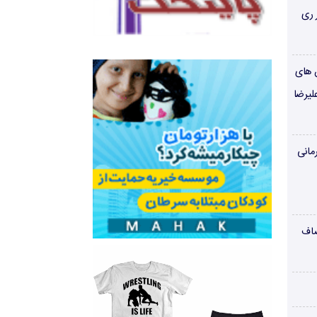
 ری
ن های
لیرضا
مانی
صاف