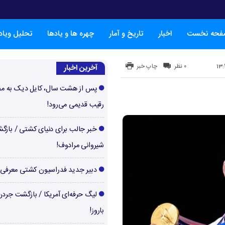
فحه نخست
اخبار
تاریخ و آمار
چهره ها و یادها
تحلیل ویا
۰ نظر
چاپ خبر
آخرین اخبار
پس از هشت سال، کایل دیک به م
رقیب قدیمی می‌رود!
خبر جالب برای دنیای کشتی / بازگ
شیروانی مرادوف!
دبیر جدید فدراسیون کشتی معرفی
لیگ حرفه‌ای آمریکا / بازگشت جرد
باروز!