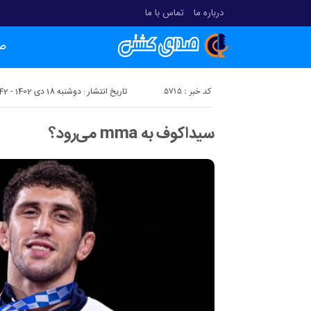
درباره ما
تماس با ما
ص
کد خبر : 5715
تاریخ انتشار : دوشنبه 18 دی 1402 - 13:42
سیداکوف به mma می‌رود؟