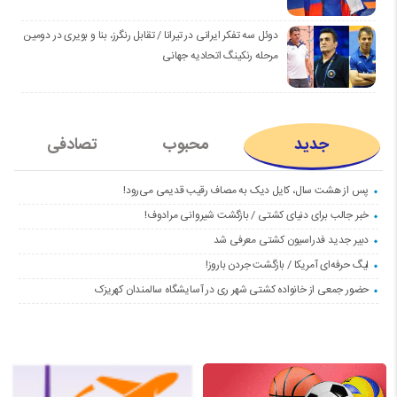
دوئل سه تفکر ایرانی در تیرانا / تقابل رنگرز، بنا و بویری در دومین
مرحله رنکینگ اتحادیه جهانی
جدید
محبوب
تصادفی
پس از هشت سال، کایل دیک به مصاف رقیب قدیمی می‌رود!
خبر جالب برای دنیای کشتی / بازگشت شیروانی مرادوف!
دبیر جدید فدراسیون کشتی معرفی شد
لیگ حرفه‌ای آمریکا / بازگشت جردن باروز!
حضور جمعی از خانواده کشتی شهر ری در آسایشگاه سالمندان کهریزک