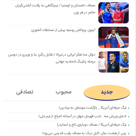
مصاف داغستان و اوستیا / نیم‌نگاهی به رقابت کشتی‌گیران
حاضر در هر وزن
آزمون پرچالش روسیه پیش از مسابقات کشوری
دوئل سه تفکر ایرانی در تیرانا / تقابل رنگرز، بنا و بویری در دومین
مرحله رنکینگ اتحادیه جهانی
جدید
محبوب
تصادفی
لیگ حرفه‌ای آمریکا _ بازگشت سوسلان به میادین!
ادعای ورزش سه : نایب قهرمان جهان در آستانه اخراج از تیم ملی!
لیگ حرفه‌ای آمریکا / مصاف دوباره‌ی تاج و اسنایدر!
پس از هشت سال، کایل دیک به مصاف رقیب قدیمی می‌رود!