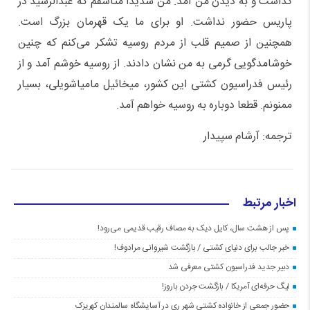
گذاشت و به دیدن من آمد. من شدیدا متاسفم که عبدالرشید در
پاریس حضور نداشت. او برای ما یک قهرمان بزرگ است.
همچنین از صمیم قلب از مردم روسیه تشکر می‌کنم که چنین
خوشامدگویی گرمی به من نشان دادند. از روسیه خوشم آمد و از
رئیس فدراسیون کشتی این کشور، میخائیل مامیاشویلی، بسیار
ممنونم. قطعا دوباره به روسیه خواهم آمد.
ترجمه: آرشام سپیدار
اخبار مرتبط
پس از هشت سال، کایل دیک به مصاف رقیب قدیمی می‌رود!
خبر جالب برای دنیای کشتی / بازگشت شیروانی مرادوف!
دبیر جدید فدراسیون کشتی معرفی شد
لیگ حرفه‌ای آمریکا / بازگشت جردن باروز!
حضور جمعی از خانواده کشتی شهر ری در آسایشگاه سالمندان کهریزک