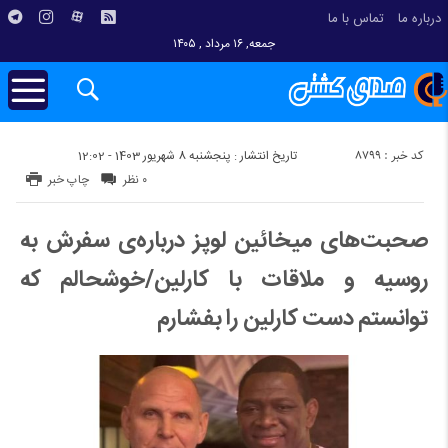
درباره ما
تماس با ما
جمعه, ۱۶ مرداد , ۱۴۰۵
کد خبر : 8799
تاریخ انتشار : پنجشنبه 8 شهریور 1403 - 12:02
۰ نظر
چاپ خبر
صحبت‌های میخائین لوپز درباره‌ی سفرش به
روسیه و ملاقات با کارلین/خوشحالم که
توانستم دست کارلین را بفشارم