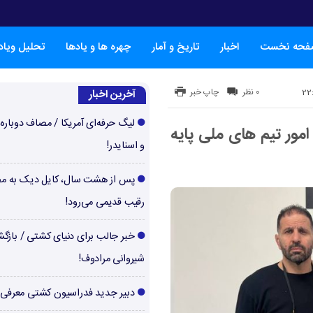
فحه نخست
اخبار
تاریخ و آمار
چهره ها و یادها
تحلیل ویا
۰ نظر
چاپ خبر
آخرین اخبار
لیگ حرفه‌ای آمریکا / مصاف دوباره‌
امور تیم های ملی پایه
و اسنایدر!
پس از هشت سال، کایل دیک به م
رقیب قدیمی می‌رود!
خبر جالب برای دنیای کشتی / بازگ
شیروانی مرادوف!
دبیر جدید فدراسیون کشتی معرفی