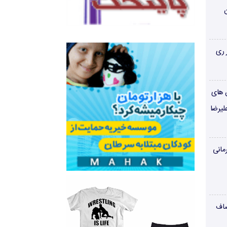
ن
 ری
ن های
لیرضا
مانی
صاف