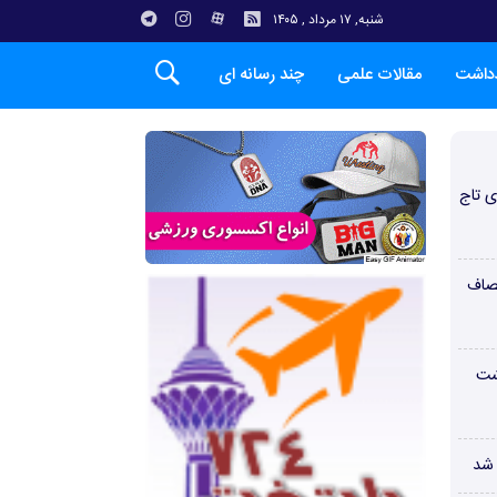
شنبه, ۱۷ مرداد , ۱۴۰۵
دداشت
مقالات علمی
چند رسانه ای
ی تاج
صاف
شت
 شد