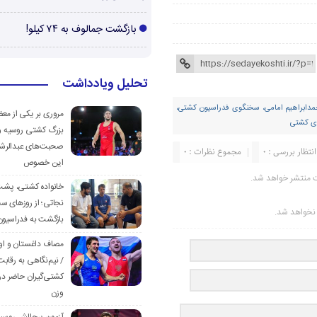
بازگشت جمالوف به ۷۴ کیلو!
تحلیل ویادداشت
حمدابراهیم امامی، سخنگوی فدراسیون کشتی،
مروری بر یکی از مع
ای کشتی
بزرگ کشتی روسیه و
صحبت‌های عبدالرشی
انتظار بررسی : 0
مجموع نظرات : 0
این خصوص
ت منتشر خواهد شد.
خانواده کشتی، پش
نجاتی؛ از روزهای س
ر نخواهد شد.
بازگشت به فدراسیون
مصاف داغستان و او
/ نیم‌نگاهی به رقابت
کشتی‌گیران حاضر در
وزن