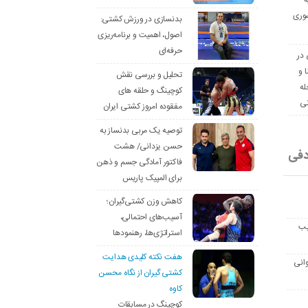
ه
وری
بدنسازی در ورزش کشتی:
اصول، اهمیت و برنامه‌ریزی
حرفه‌ای
 در
ا و
تحلیل و بررسی نقش
له
کوچینگ و حلقه های
نی
مفقوده امروز کشتی ایران
توصیه یک مربی بدنساز به
حسن یزدانی/ هشت
دفی
فاکتور آمادگی جسم و ذهن
برای المپیک پاریس
کاهش وزن کشتی‌گیران؛
آسیب‌های احتمالی،
یب
استراتژی‌ها، رهنمودها
هفت نکته کلیدی هدایت
انی
کشتی گیران از نگاه محسن
کاوه
کوچینگ در مسابقات