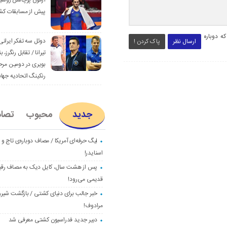
آزمون پرچالش روسی
پیش از مسابقات کش
ه دوباره
دوئل سه تفکر ایرانی
ارسال نظر
پاک کردن !
تیرانا / تقابل رنگرز، بن
بویری در دومین مرح
رنکینگ اتحادیه جها
جدید
محبوب
تصا
لیگ حرفه‌ای آمریکا / مصاف دوباره‌ی تاج و
اسنایدر!
پس از هشت سال، کایل دیک به مصاف رق
قدیمی می‌رود!
خبر جالب برای دنیای کشتی / بازگشت شیرو
مرادوف!
دبیر جدید فدراسیون کشتی معرفی شد