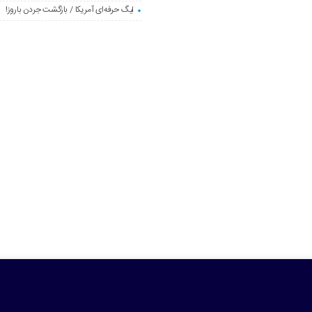
لیگ حرفه‌ای آمریکا / بازگشت جردن باروز!