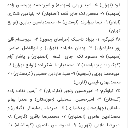
فرد (تهران) ۵- امید زارعی (سهمیه) و امیرمحمد پورحسن زاده
(سهمیه) ۷- محسن لک جای قلعه (اصفهان) ۸- بنیامین شکاری
(ایلام) ۹- نیما بیرانوند (لرستان) ۱۰- محمدیاسین جابری (توابع
تهران)
۶۸ کیلوگرم: ۱- بهراد تاجیک (خراسان رضوی) ۲- امیرحسام قلی
پور (مازندران) ۳- پویان ملازاده (تهران) و ابوالفضل عباسی
(سهمیه) ۵- مسعود لک جای قلعه (اصفهان) و یاشار آرام
(کهگیلویه و بویراحمد) ۷- محمدپارسا شکرزاده (توابع تهران) ۸-
امیرمحمد بهزیی (سهمیه) ۹- سید ماردین حسینی (کردستان) ۱۰-
محمدمهدی فیضی (فارس)
۷۵ کیلوگرم: ۱- امیرحسین رنجبر (مازندران) ۲- آرمین نقاب زاده
(گلستان) ۳- امیرحسین اسمعیلی (خوزستان) و صدرا بهالو
سامانی (چهارمحال و بختیاری) ۵- امیرعباس سلیمانی (گیلان) و
محمدامین عامری (اصفهان) ۷- محمدرضا باقری (فارس) ۸-
امیررضا علایی (تهران) ۹- امیرحسین ناصری (کرمانشاه) ۱۰-