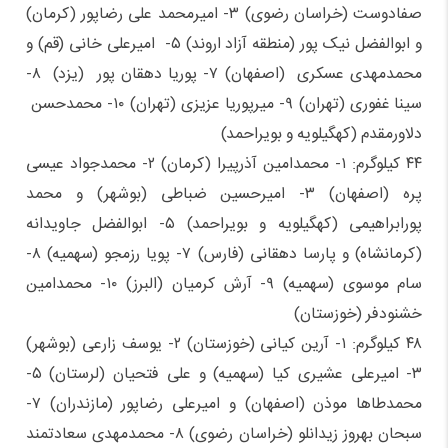
صفادوست (خراسان رضوی) ۳- امیرمحمد علی رضاپور (کرمان)
و ابوالفضل نیک پور (منطقه آزاد اروند) ۵- امیرعلی خانی (قم) و
محمدمهدی عسکری (اصفهان) ۷- پوریا دهقان پور (یزد) ۸-
سینا غفوری (تهران) ۹- میرپوریا عزیزی (تهران) ۱۰- محمدحسن
دلاورمقدم (کهگیلویه و بویراحمد)
۴۴ کیلوگرم: ۱- محمدامین آذرپیرا (کرمان) ۲- محمدجواد عیسی
پره (اصفهان) ۳- امیرحسین ضباطی (بوشهر) و محمد
پورابراهیمی (کهگیلویه و بویراحمد) ۵- ابوالفضل جاویدانه
(کرمانشاه) و پارسا دهقانی (فارس) ۷- پویا رزمجو (سهمیه) ۸-
سام موسوی (سهمیه) ۹- آرش کرمیان (البرز) ۱۰- محمدامین
خشنودفر (خوزستان)
۴۸ کیلوگرم: ۱- آرین کیانی (خوزستان) ۲- یوسف زارعی (بوشهر)
۳- امیرعلی عشیری کیا (سهمیه) و علی فتحیان (لرستان) ۵-
محمدطاها موذن (اصفهان) و امیرعلی رضاپور (مازندران) ۷-
سبحان بهروز زیدانلو (خراسان رضوی) ۸- محمدمهدی سعادتمند