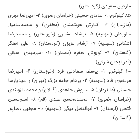
ماردین سعیدی (کردستان)
۸۵ کیلوگرم: ۱- سامان حسینی (خراسان رضوی) ۲- امیررضا مهری
(مازندران) ۳- کیارش هوشمندی (مظفری) و محمدسامیار
جاویدان (سهمیه) ۵- نوشاد عشیری (خوزستان) و محمدرضا
اشکانی (سهمیه) ۷- آرشام عزیزی (کردستان) ۸- علی آهنگر
(گلستان) ۹- کوروش صفره (همدان) ۱۰- امیرمهدی اسبقی
(آذربایجان شرقی)
۱۰۰ کیلوگرم: ۱- یوسف سعادتی فرد (خوزستان) ۲- امیررضا
مرتضوی فرد (سهمیه) ۳- پرهام جامه بزرگ (تهران) و سیدپارسا
حسینی (مازنردان) ۵- سروش جاهدی (گیلان) و محمد بازوبندی
(خراسان رضوی) ۷- محمدمحسن عیدی (قم) ۸- امیرحسین
فتحی (لرستان) ۹- ابوالفضل بیگی (سهمیه) ۱۰- مجتبی رضاپور
(گلستان)