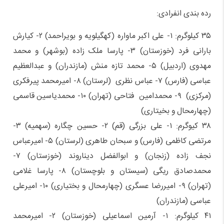
رده بندی انفرادی:
۳۵ کیلوگرم: ۱- علی اکبر ماواره (کهگیلویه و بویراحمد) ۲- کیارش
بارانی فرد (خوزستان) ۳- پارسا ملک زاده (بوشهر) و محمد
مهدوی (اردبیل) ۵- محمد تازه منش (مازندران) و عبدالعظیم
عباسی (فارس) ۷- عباس نظری (لرستان) ۸- امیرمحمد پیرفکری
(مرکزی) ۹- محمدامین فتاحی (تهران) ۱۰- محمدیاسین قاسمی
(چهارمحال و بخیتاری)
۳۸ کیوگرم: ۱- علی بزرگی (قم) ۲- حسین چگاره (سهمیه) ۳-
مرتضی کاظمی (فارس) و سبحان طاهری (لرستان) ۵- امیرعباس
نجف زاده (زنجان) و ابوالفضل دیناروند (خوزستان) ۷-
محمدصادق ریگی (سیستان و بلوچستان) ۸- پارسا غلامی
(تهران) ۹- امیررضا عسگری (چهارمحال و بختیاری) ۱۰- امیرعلی
عباسی (مازندران)
۴۱ کیلوگرم: ۱- آرمین اسماعیلی (خوزستان) ۲- امیرمحمد