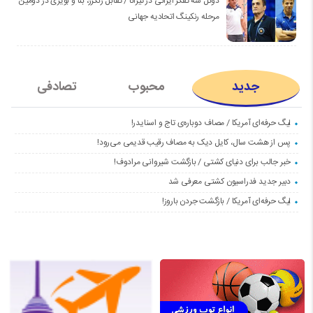
دوئل سه تفکر ایرانی در تیرانا / تقابل رنگرز، بنا و بویری در دومین
مرحله رنکینگ اتحادیه جهانی
جدید
محبوب
تصادفی
لیگ حرفه‌ای آمریکا / مصاف دوباره‌ی تاج و اسنایدر!
پس از هشت سال، کایل دیک به مصاف رقیب قدیمی می‌رود!
خبر جالب برای دنیای کشتی / بازگشت شیروانی مرادوف!
دبیر جدید فدراسیون کشتی معرفی شد
لیگ حرفه‌ای آمریکا / بازگشت جردن باروز!