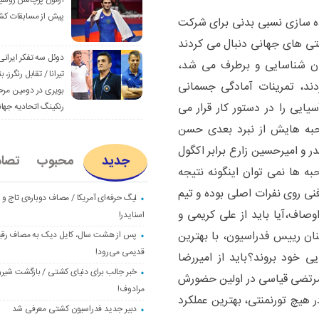
آزمون پرچالش روسی
پیش از مسابقات کش
ده سازی نسبی بدنی برای شرکت
کشتی های جهانی دنبال می کردند
دوئل سه تفکر ایرانی
شان شناسایی و برطرف می شد،
تیرانا / تقابل رنگرز، بن
ند، تمرینات آمادگی جسمانی
بویری در دومین مرح
یایی را در دستور کار قرار می
رنکینگ اتحادیه جها
به هایش از نبرد بعدی حسن
یدر و امیرحسین زارع برابر اکگول
جدید
محبوب
تصا
به ها نمی توان اینگونه نتیجه
نی روی نفرات اصلی بوده و تیم
لیگ حرفه‌ای آمریکا / مصاف دوباره‌ی تاج و
اوصاف،آیا باید از علی کریمی و
اسنایدر!
ان رییس فدراسیون، با بهترین
پس از هشت سال، کایل دیک به مصاف رق
قدیمی می‌رود!
ی خود بروند؟
باید از امیررضا
خبر جالب برای دنیای کشتی / بازگشت شیرو
مرتضی قیاسی در اولین حضورش
مرادوف!
 هیچ تورنمنتی، بهترین عملکرد
دبیر جدید فدراسیون کشتی معرفی شد