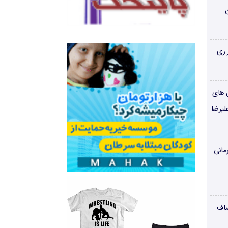
ن
 ری
ن های
لیرضا
مانی
صاف