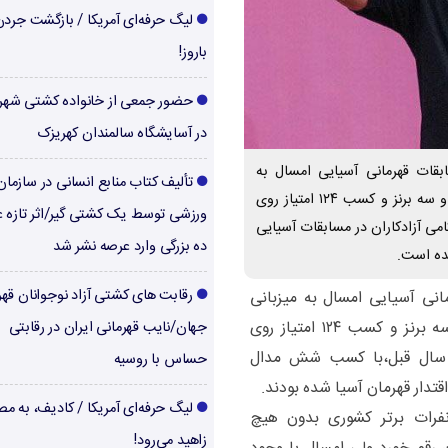
لیگ حرفه‌ای آمریکا / بازگشت جرد
باروز!
حضور جمعی از خانواده کشتی شهر
در آسایشگاه سالمندان کهریزک
بقات قهرمانی آسیایی امسال به
تألیف کتاب منابع انسانی در سازما
میزبانی قزاقستان، با کسب یک مدال طلا، یک نقره و سه برنز و کسب ۱۲۴ امتیاز روی
ورزشی توسط یک کشتی گیر/اثر تازه ع
می آزادکاران در مسابقات آسیایی
ده بزرگی وارد عرصه نشر شد
ده است.
رقابت های کشتی آزاد نوجوانان قهر
انی آسیایی امسال به میزبانی
قزاقستان، با کسب یک مدال طلا، یک نقره و سه برنز و کسب ۱۲۴ امتیاز روی
جهان/نایب قهرمانی ایران در رقابتی
 سال قبل،با کسب شش مدال
حساس با روسیه
لیگ حرفه‌ای آمریکا / کادیف، به م
فرات برتر کشوری بدون هیچ
زاهید می‌رود!