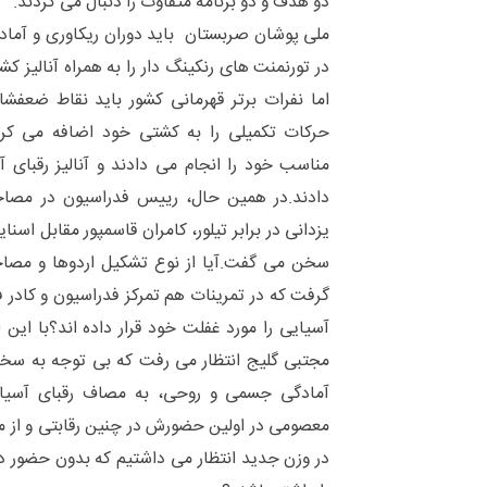
دو هدف و دو برنامه متفاوت را دنبال می کردند.
ملی پوشان صربستان باید دوران ریکاوری و آما
در تورنمنت های رنکینگ دار را به همراه آنالیز 
اما نفرات برتر قهرمانی کشور باید نقاط ضعف
حرکات تکمیلی را به کشتی خود اضافه می کرد
مناسب خود را انجام می دادند و آنالیز رقبای آس
دادند.
در همین حال، رییس فدراسیون در مصاح
یزدانی در برابر تیلور، کامران قاسمپور مقابل اسنا
سخن می گفت.
آیا از نوع تشکیل اردوها و مصاح
گرفت که در تمرینات هم تمرکز فدراسیون و کادر ف
آسیایی را مورد غفلت خود قرار داده اند؟
با این 
مجتبی گلیج انتظار می رفت که بی توجه به سخن
آمادگی جسمی و روحی، به مصاف رقبای آسیای
معصومی در اولین حضورش در چنین رقابتی و از 
در وزن جدید انتظار می داشتیم که بدون حضور در