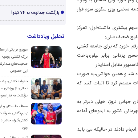
ن رقم خورد ولی امسال با وجود
،به سختی روی سکوی سوم قرار
بازگشت جمالوف به ۷۴ کیلو!
ن سهم بیشتری داشت؛
اول: تمرکز
تحلیل ویادداشت
تایج ضعیف قبلی:
رقم خورد که برای جامعه کشتی
مروری بر یکی از مع
 یزدانی برابر تیلور،باخت
بزرگ کشتی روسیه و
صحبت‌های عبدالرشی
اسمپور مقابل اسنایدر
این خصوص
اه شد و همین حواشی،به صورت
خانواده کشتی، پش
ات مصمم کرد تا اثبات کنند که
نجاتی؛ از روزهای س
بازگشت به فدراسیون
 جهانی نروژ، خیلی دیرتر به
مصاف داغستان و او
هرمانی کشور به اردوهای آماده
/ نیم‌نگاهی به رقابت
کشتی‌گیران حاضر در
وزن
انجام دادند در حالیکه می باید