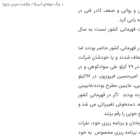
لیگ حرفه‌ای آمریکا / بازگشت جردن باروز!
 و روانی و ضعف کادر فنی در
 یابی کرد.
ات قهرمانی کشور نسبت به سال
 قهرمانی کشور حاضر بودند اما
 معاف شدند و یا خودشان شرکت
در ۷۰کیلو امیرمحمد یزدانی،در ۷۹ کیلو علی سوادکوهی و در
۹۷کیلو امیرعلی آذرپیرا معاف شدند و در ۹۲ کیلو امیرحسین فیروزپور، در ۹۷کیلو
، غایبین مطرح بودند؛
غایبینی
 بودند اگر در قهرمانی کشور
ده، دستخوش تغییراتی می شد و
خوبی را رقم بزنند.
انان و برنامه ریزی خود، نفرات
یک، برنامه ریزی مخصوص به خود