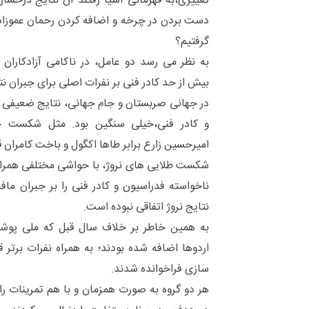
تغییری،به قهرمانی آسیا رفتند آن نتایج درخشا
دست بردن در چرخه و اضافه کردن رحمان عموزاد
گرفتیم؟
به نظر می رسد دو عامل، در ناکامی آزادکارا
بیش از حد کادر فنی بر نفرات اصلی برای جبران ن
در جهانی صربستان و جام جهانی، نتایج ضعیفی 
و کادر فنی،خیلی سنگین بود. مثل شکست حسن
امیرحسین زارع برابر طاها اکگول و باخت کامران ق
شکست طلایی های نروژ، با حواشی مختلفی همر
ناخواسته فدراسیون و کادر فنی را بر جبران ماف
نتایج نروژ اتفاقی نبوده است.
به همین خاطر بر خلاف سال قبل که ملی پوشان
اردوها اضافه شده بودند؛ به همراه نفرات برتر ق
سازی فراخوانده شدند.
هر دو گروه به صورت همزمان و با هم تمرینات را 