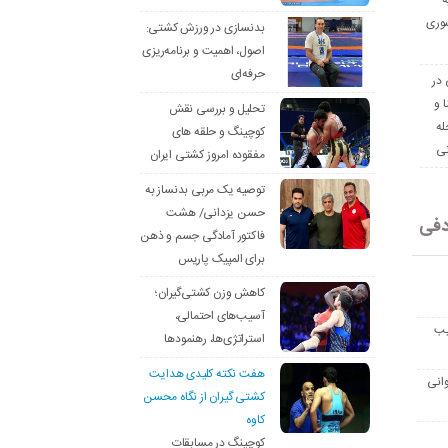
ه
وری
بدنسازی در ورزش کشتی:
اصول، اهمیت و برنامه‌ریزی
حرفه‌ای
 در
ا و
تحلیل و بررسی نقش
له
کوچینگ و حلقه های
نی
مفقوده امروز کشتی ایران
توصیه یک مربی بدنساز به
حسن یزدانی/ هشت
دفی
فاکتور آمادگی جسم و ذهن
برای المپیک پاریس
کاهش وزن کشتی‌گیران؛
آسیب‌های احتمالی،
یب
استراتژی‌ها، رهنمودها
هفت نکته کلیدی هدایت
انی
کشتی گیران از نگاه محسن
کاوه
کوچینگ در مسابقات