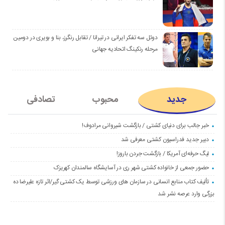
دوئل سه تفکر ایرانی در تیرانا / تقابل رنگرز، بنا و بویری در دومین
مرحله رنکینگ اتحادیه جهانی
جدید
محبوب
تصادفی
خبر جالب برای دنیای کشتی / بازگشت شیروانی مرادوف!
دبیر جدید فدراسیون کشتی معرفی شد
لیگ حرفه‌ای آمریکا / بازگشت جردن باروز!
حضور جمعی از خانواده کشتی شهر ری در آسایشگاه سالمندان کهریزک
تألیف کتاب منابع انسانی در سازمان های ورزشی توسط یک کشتی گیر/اثر تازه علیرضا ده
بزرگی وارد عرصه نشر شد