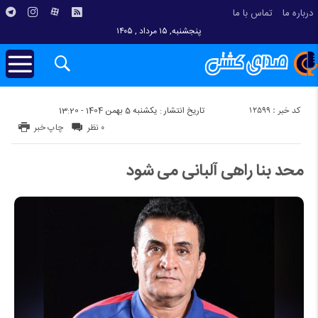
درباره ما
تماس با ما
پنجشنبه, ۱۵ مرداد , ۱۴۰۵
کد خبر : 12599
تاریخ انتشار : یکشنبه 5 بهمن 1404 - 13:20
۰ نظر
چاپ خبر
محد بنا راهی آلبانی می شود