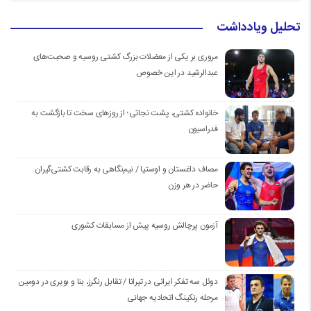
تحلیل ویادداشت
مروری بر یکی از معضلات بزرگ کشتی روسیه و صحبت‌های
عبدالرشید در این خصوص
خانواده کشتی، پشت نجاتی؛ از روزهای سخت تا بازگشت به
فدراسیون
مصاف داغستان و اوستیا / نیم‌نگاهی به رقابت کشتی‌گیران
حاضر در هر وزن
آزمون پرچالش روسیه پیش از مسابقات کشوری
دوئل سه تفکر ایرانی در تیرانا / تقابل رنگرز، بنا و بویری در دومین
مرحله رنکینگ اتحادیه جهانی