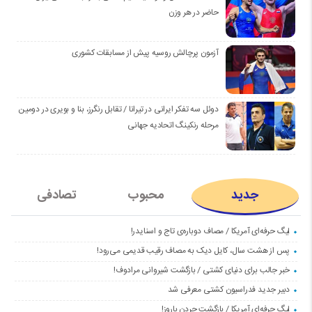
حاضر در هر وزن
آزمون پرچالش روسیه پیش از مسابقات کشوری
دوئل سه تفکر ایرانی در تیرانا / تقابل رنگرز، بنا و بویری در دومین
مرحله رنکینگ اتحادیه جهانی
جدید
محبوب
تصادفی
لیگ حرفه‌ای آمریکا / مصاف دوباره‌ی تاج و اسنایدر!
پس از هشت سال، کایل دیک به مصاف رقیب قدیمی می‌رود!
خبر جالب برای دنیای کشتی / بازگشت شیروانی مرادوف!
دبیر جدید فدراسیون کشتی معرفی شد
لیگ حرفه‌ای آمریکا / بازگشت جردن باروز!