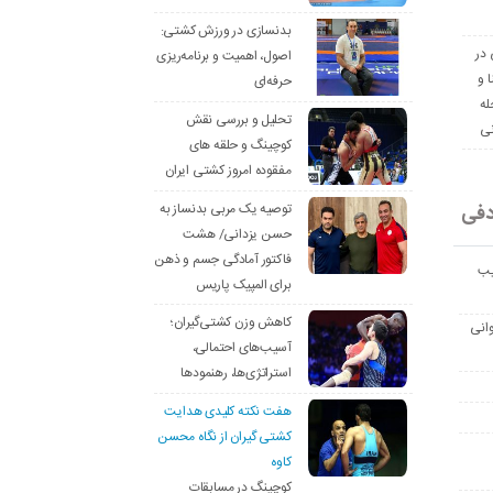
بدنسازی در ورزش کشتی:
 در
اصول، اهمیت و برنامه‌ریزی
ا و
حرفه‌ای
له
تحلیل و بررسی نقش
نی
کوچینگ و حلقه های
مفقوده امروز کشتی ایران
دفی
توصیه یک مربی بدنساز به
حسن یزدانی/ هشت
فاکتور آمادگی جسم و ذهن
یب
برای المپیک پاریس
کاهش وزن کشتی‌گیران؛
انی
آسیب‌های احتمالی،
استراتژی‌ها، رهنمودها
هفت نکته کلیدی هدایت
کشتی گیران از نگاه محسن
کاوه
کوچینگ در مسابقات