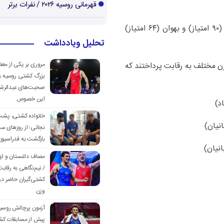
قهرمانی روسیه ۲۰۲۶ / نفرات برتر
تیم‌های ستارگان نظرآباد (۹۵ امتیاز)، ماهدشت (۹۰ امتیاز) و بهوان (۶۴ امتیاز)
تحلیل ویادداشت
زن مختلف به رقابت پرداختند که
مروری بر یکی از مع
بزرگ کشتی روسیه و
صحبت‌های عبدالرشی
این خصوص
خانواده کشتی، پش
نجاتی؛ از روزهای س
بازگشت به فدراسیون
مصاف داغستان و او
/ نیم‌نگاهی به رقابت
کشتی‌گیران حاضر در
وزن
آزمون پرچالش روسی
پیش از مسابقات کش