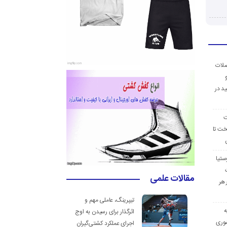
ضلات
د در
ت
خت تا
ستیا
مقالات علمی
 هر
تیپرینگ، عاملی مهم و
ه
اثرگذار برای رسیدن به اوج
وری
اجرای عملکرد کشتی‌گیران