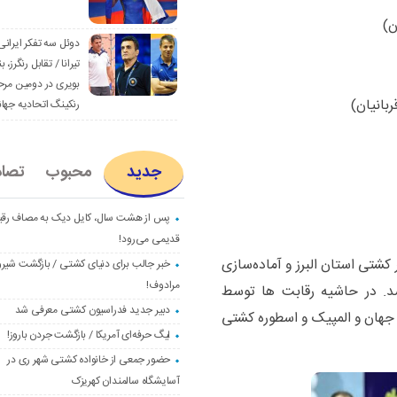
دوئل سه تفکر ایرانی
تیرانا / تقابل رنگرز، بن
بویری در دومین مرح
رنکینگ اتحادیه جها
جدید
محبوب
تصا
پس از هشت سال، کایل دیک به مصاف رق
قدیمی می‌رود!
شتی استان البرز و آماده‌سازی
خبر جالب برای دنیای کشتی / بازگشت شیرو
مرادوف!
شد. در حاشیه رقابت ها توسط
دبیر جدید فدراسیون کشتی معرفی شد
 جهان و المپیک و اسطوره کشتی
لیگ حرفه‌ای آمریکا / بازگشت جردن باروز!
حضور جمعی از خانواده کشتی شهر ری در
آسایشگاه سالمندان کهریزک