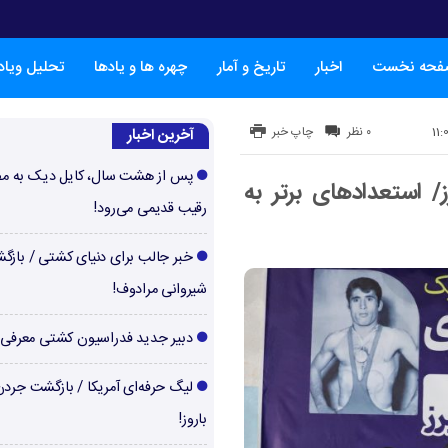
فحه نخست
اخبار
تاریخ و آمار
چهره ها و یادها
تحلیل ویا
۰ نظر
چاپ خبر
آخرین اخبار
پس از هشت سال، کایل دیک به م
ز/ استعدادهای برتر به
رقیب قدیمی می‌رود!
خبر جالب برای دنیای کشتی / بازگ
شیروانی مرادوف!
دبیر جدید فدراسیون کشتی معرفی
لیگ حرفه‌ای آمریکا / بازگشت جرد
باروز!