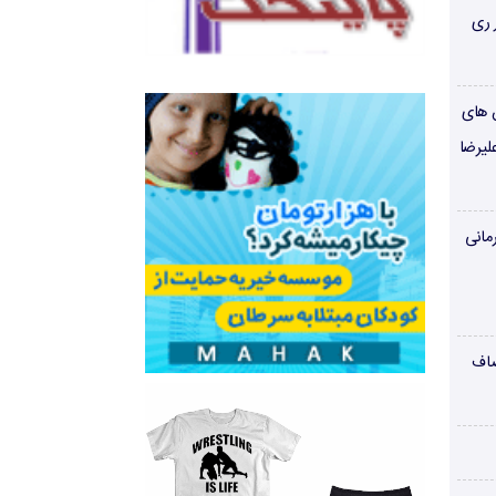
 ری
ن های
لیرضا
مانی
صاف