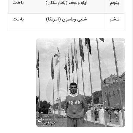
پنجم
اینو ولچف (بلغارستان)
باخت
ششم
شلبی ویلسون (آمریکا)
باخت