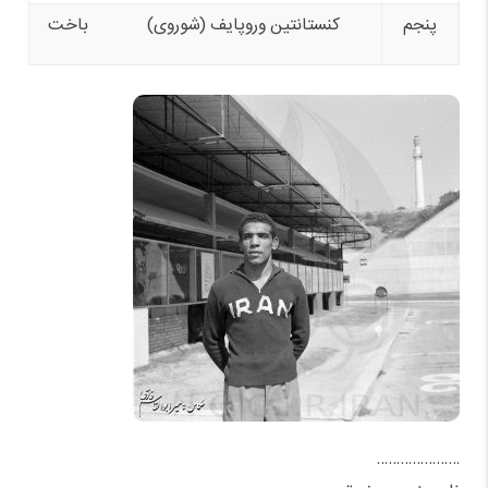
پنجم
کنستانتین وروپایف (شوروی)
باخت
…………………