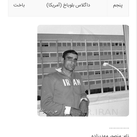
پنجم
داگلاس بلوباخ (آمریکا)
باخت
………………
نام: منصور مهدیزاده