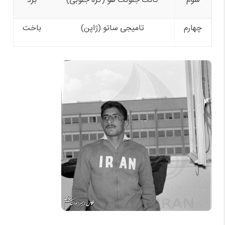
سوم
گانگ جئونگ هو (کره جنوبی)
برد
چهارم
تامیجی ساتو (ژاپن)
باخت