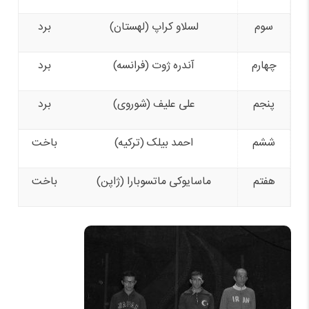
سوم
لسلاو کراپ (لهستان)
برد
چهارم
آندره ژوت (فرانسه)
برد
پنجم
علی علیف (شوروی)
برد
ششم
احمد بیلک (ترکیه)
باخت
هفتم
ماسایوکی ماتسوبارا (ژاپن)
باخت