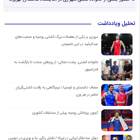
تحلیل ویادداشت
مروری بر یکی از معضلات بزرگ کشتی روسیه و صحبت‌های
عبدالرشید در این خصوص
خانواده کشتی، پشت نجاتی؛ از روزهای سخت تا بازگشت به
فدراسیون
مصاف داغستان و اوستیا / نیم‌نگاهی به رقابت کشتی‌گیران
حاضر در هر وزن
آزمون پرچالش روسیه پیش از مسابقات کشوری
دوئل سه تفکر ایرانی در تیرانا / تقابل رنگرز، بنا و بویری در دومین