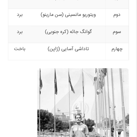
دوم
ویتوریو مانسینی (سن مارینو)
برد
سوم
گوانگ جائه (کره جنوبی)
برد
چهارم
تاداشی آسایی (ژاپن)
باخت