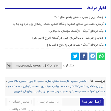
اخبار مرتبط
رقابت ایران و روس / بخش پنجم، سال ۲۰۱۴
گزارش اختصاصی صدای کشتی/ باشگاه کشتی بعثت، ریشه‌ای پویا در دوره جدید
لیگ حرفه‌ای آمریکا _ بازگشت سوسلان به میادین!
ادعای ورزش سه : نایب قهرمان جهان در آستانه اخراج از تیم ملی!
لیگ حرفه‌ای آمریکا / مصاف دوباره‌ی تاج و اسنایدر!
لینک کوتاه
برچسب ها :
امامعلی حبیبی
،
تاریخچه کشتی ایران
،
حبیب اله بلور
،
حسین ملاقاسمی
،
علی بنی هاشمی
،
غلامرضا تختی
،
محمد ابراهیم سیف پور
،
محمد پذیرایی
،
محمد خادم
،
مصطفی تاجیک
،
منصور حضرتی
،
منصور مهدیزاده
،
مهدی یعقوبی
،
یعقوبعلی شورورزی
ارسال نظر شما
در انتظار بررسی : 0
مجموع نظرات : 0
انتشار یافته : ۰
نظرات ارسال شده توسط شما، پس از تایید توسط مدیران سایت