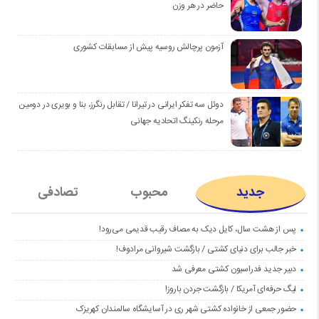
حاضر در هر وزن
آزمون پرچالش روسیه پیش از مسابقات کشوری
دوئل سه تفکر ایرانی در تیرانا / تقابل رنگرز، بنا و بویری در دومین
مرحله رنکینگ اتحادیه جهانی
جدید
محبوب
تصادفی
پس از هشت سال، کایل دیک به مصاف رقیب قدیمی می‌رود!
خبر جالب برای دنیای کشتی / بازگشت شیروانی مرادوف!
دبیر جدید فدراسیون کشتی معرفی شد
لیگ حرفه‌ای آمریکا / بازگشت جردن باروز!
حضور جمعی از خانواده کشتی شهر ری در آسایشگاه سالمندان کهریزک